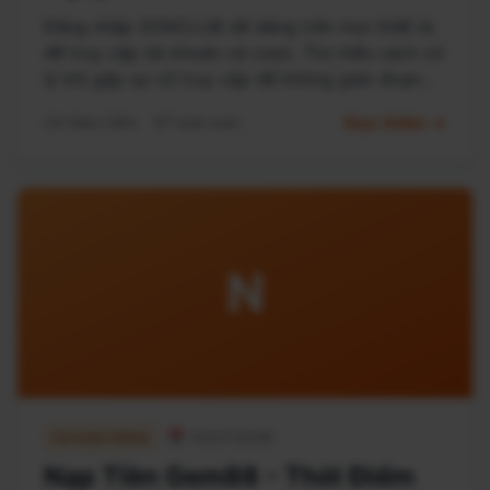
Đăng nhập SONCLUB dễ dàng trên mọi thiết bị
để truy cập tài khoản cá cược. Tìm hiểu cách xử
lý khi gặp sự cố truy cập để không gián đoạn
cuộc chơi của bạn nhé.
Đọc thêm →
Cô Gíao Cẩm
97 lượt xem
N
📅 10/07/2026
Cá Cược Online
Nạp Tiền Gem88 - Thời Điểm