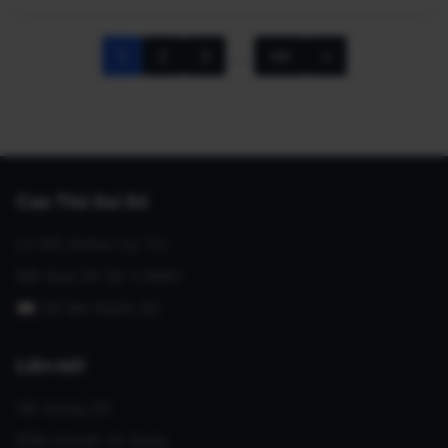
1
2
3
...
44
»
Cao Thủ Soi Số
Lô Đề Online Uy Tín
Kết Quả Xổ Sô 3 Miền
📖 Sổ Mơ Đánh Số
Liên kết
Về chúng tôi
Điều khoản sử dụng