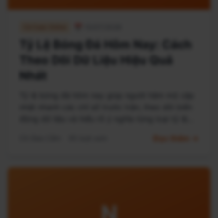
📅 10/07/2026
Cá Cược Online
Tỷ Lệ Bóng Đá Hôm Nay: Cách
Theo Dõi Dữ Liệu Hiệu Quả
Nhất
Tỷ lệ bóng đá hôm nay giúp người hâm mộ cập
nhật nhanh các chỉ số trước trận, theo dõi biến
động dữ liệu và hiểu rõ ý nghĩa từng loại tỷ lệ
bóng đá.
Đọc thêm →
Cô Gíao Cẩm
95 lượt xem
N