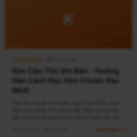
K
📅 17/07/2026
Cá Cược Online
Kèo Cầu Thủ Ghi Bàn - Hướng
Dẫn Cách Đọc Kèo Chuẩn Xác
Nhất
Kèo cầu thủ ghi bàn giúp người chơi hiểu cách
đọc tỷ lệ, phân tích phong độ, đánh giá cơ hội
lập công và áp dụng kinh nghiệm theo dõi trận
đấu hiệu quả hơn.
Đọc thêm →
Cô Gíao Cẩm
95 lượt xem