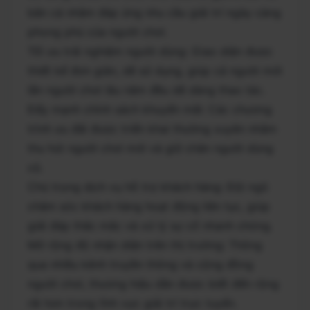
bắn cá nhằm đáp ứng nhu cầu giải trí ngày càng
phong phú của người chơi.
Tối ưu trải nghiệm người dùng: Giao diện được
thiết kế đơn giản, dễ sử dụng, giúp cả người mới
lẫn người chơi lâu năm đều dễ dàng thao tác.
Đẩy mạnh chính sách khuyến mãi: Các chương
trình ưu đãi được triển khai thường xuyên nhằm
thu hút người chơi mới và giữ chân người dùng
cũ.
Chú trọng dịch vụ hỗ trợ khách hàng: Đội ngũ
chăm sóc khách hàng hoạt động liên tục, giúp
giải đáp thắc mắc và xử lý sự cố nhanh chóng.
Mở rộng độ nhận diện trên thị trường: Thông
qua nhiều kênh truyền thông và cộng đồng
người chơi, thương hiệu dần được biết đến rộng
rãi hơn trong lĩnh vực giải trí trực tuyến.