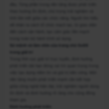
đầu. Từng phần trong nền tảng được phát triển
theo hướng ổn định, chú trọng trải nghiệm và
tính liên kết giữa các chức năng. Người tìm hiểu
dễ nhận ra cách tổ chức mạch lạc, từ giao diện
đến cách vận hành, tạo cảm giác liền mạch
trong toàn bộ hành trình sử dụng.
Sứ mệnh và tầm nhìn của trang chủ Go88
trong giải trí
Trong lĩnh vực giải trí trực tuyến, định hướng
phát triển dài hạn đóng vai trò quan trọng trong
việc tạo dựng niềm tin và giá trị bền vững. Một
nền tảng muốn phát triển mạnh cần kết hợp
giữa công nghệ hiện đại, trải nghiệm người dùng
ổn định và định hướng rõ ràng cho cộng đồng
tham gia.
Định hướng phát triển