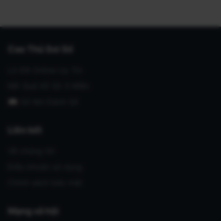
Cao Thủ Soi Số
Lô Đề Online Uy Tín
Kết Quả Xổ Sô 3 Miền
📖 Sổ Mơ Đánh Số
Liên kết
Về chúng tôi
Điều khoản sử dụng
Chính sách bảo mật
Mạng xã hội