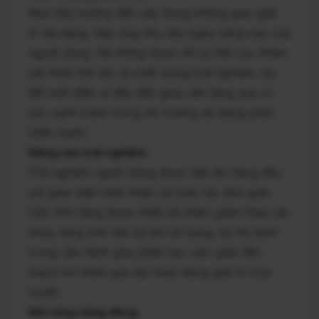
Mục tiêu hướng đến xây dựng không gian giải
trí đa dạng, đáp ứng nhu cầu ngày càng cao của
người dùng. Hệ thống được tối ưu liên tục nhằm
cải thiện tốc độ và chất lượng trải nghiệm. Sự
đổi mới diễn ra đều đặn giúp nền tảng duy trì
sức cạnh tranh trong thị trường số đang phát
triển mạnh.
Nâng cao trải nghiệm
Trải nghiệm người dùng được đặt lên hàng đầu
với giao diện thân thiện và thao tác đơn giản.
Các tính năng được thiết kế nhằm giảm thao tác
thừa, tăng tính tiện lợi khi sử dụng. Sự ổn định
trong vận hành góp phần tạo cảm giác liền
mạch khi tham gia các hoạt động giải trí trực
tuyến.
Mở rộng cộng đồng