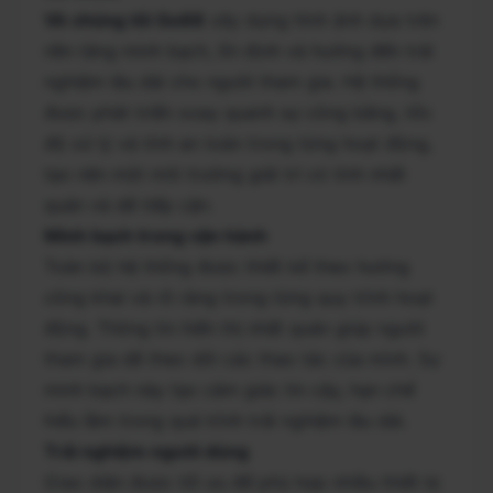
Về chúng tôi Go88
xây dựng hình ảnh dựa trên
nền tảng minh bạch, ổn định và hướng đến trải
nghiệm lâu dài cho người tham gia. Hệ thống
được phát triển xoay quanh sự công bằng, tốc
độ xử lý và tính an toàn trong từng hoạt động,
tạo nên một môi trường giải trí có tính nhất
quán và dễ tiếp cận.
Minh bạch trong vận hành
Toàn bộ hệ thống được thiết kế theo hướng
công khai và rõ ràng trong từng quy trình hoạt
động. Thông tin hiển thị nhất quán giúp người
tham gia dễ theo dõi các thao tác của mình. Sự
minh bạch này tạo cảm giác tin cậy, hạn chế
hiểu lầm trong quá trình trải nghiệm lâu dài.
Trải nghiệm người dùng
Giao diện được tối ưu để phù hợp nhiều thiết bị