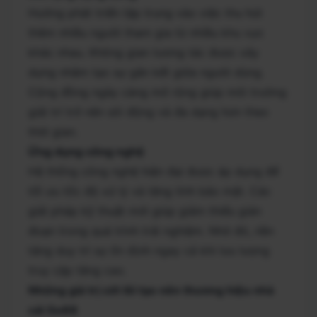
Hướng phát triển tập trung vào việc thu hút
thêm nhiều người tham gia từ nhiều khu vực
khác nhau. Không gian tương tác được xây
dựng nhằm tạo sự gắn kết giữa người dùng.
Cộng đồng ngày càng mở rộng giúp môi trường
giải trí trở nên sôi động và đa dạng hơn theo
thời gian.
Ứng dụng công nghệ
Hệ thống công nghệ hiện đại được áp dụng để
tối ưu tốc độ xử lý và tăng tính bảo mật. Các
giải pháp kỹ thuật mới giúp giảm thiểu gián
đoạn trong quá trình trải nghiệm. Nhờ đó, nền
tảng duy trì sự ổn định ngay cả khi lưu lượng
truy cập tăng cao.
Những giá trị cốt lõi tạo nên thương hiệu nhà
cái Go88