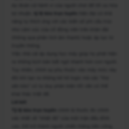
dự đoán cả hành vi của người chơi để tối ưu hóa
lợi nhuận.
tỷ lệ kèo trực tuyến
hiện đại có khả
năng tự thích ứng với các biến số phi cấu trúc
như cảm xúc của cổ động viên trên khán đài
(thông qua phân tích âm thanh) hoặc áp lực từ
truyền thông.
Việc nhà cái áp dụng học máy giúp họ phát hiện
ra những kịch bản bất ngờ nhanh hơn con người.
Tuy nhiên, chính sự phụ thuộc vào máy móc này
đôi khi tạo ra những kẽ hở logic mà các "thợ
săn kèo" có tư duy phản biện tốt vẫn có thể
khai thác triệt để.
Lời kết
Tỷ lệ kèo trực tuyến
chính là thước đo chính
xác nhất về "nhiệt độ" của một trận đấu đỉnh
cao. Để trở thành người chiến thắng bền vững,