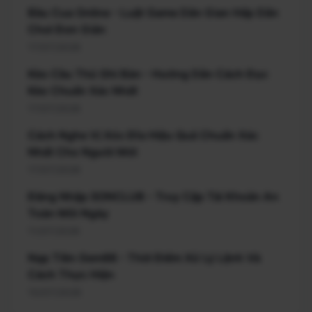
Bầu Cua Online - Luật Game Dân Gian Hấp Dẫn
Chơi Đơn Giản
17/07/2026
Kèo Cầu Thủ Ghi Bàn - Hướng Dẫn Cách Đọc
Kèo Chuẩn Xác Nhất
17/07/2026
Cách Nghe Vị Xóc Đĩa Hiệu Quả Chuẩn Xác
Nhất Cho Người Mới
17/07/2026
Đăng Nhập SONCLUB - Truy Cập Tài Khoản An
Toàn Mỗi Ngày
11/07/2026
Nạp Tiền Gem88 - Thời Điểm Xử Lý Lệnh Và
Cách Thực Hiện
10/07/2026