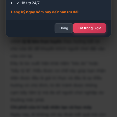
✓ Hỗ trợ 24/7
Quản trị rủi ro và điều hướng dòng tiền
Mục tiêu tối thượng của nhà cái không phải là
Đăng ký ngay hôm nay để nhận ưu đãi!
dự đoán đúng đội thắng, mà là cân bằng sổ cái
(Balancing the books). Khi nhận thấy một lượng
Đóng
Tắt trong 3 giờ
tiền khổng lồ đổ dồn vào một cửa, họ sẽ điều
chỉnh
tỷ lệ kèo trực tuyến
theo hướng bất lợi
cho cửa đó để khuyến khích người chơi đặt vào
cửa còn lại.
Đây là lúc xuất hiện khái niệm "kèo ảo" hoặc
"bẫy tỷ lệ". Hiểu được cơ chế này giúp bạn nhận
diện được đâu là giá trị thực và đâu là sự điều
hướng có chủ đích, từ đó tránh được những
cạm bẫy tâm lý mà đa số người chơi nghiệp dư
thường mắc phải.
Chi phối của trí tuệ nhân tạo và học máy
Ngày nay, AI không chỉ dự đoán kết quả mà còn