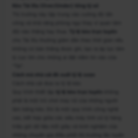
Kèo Tài Xỉu (Over/Under) tổng tỷ số
Thị trường này tập trung vào cường độ tấn
công và khả năng phòng ngự thay vì quan tâm
đội nào thắng hay thua.
Tỷ lệ kèo trực tuyến
cho Tài Xỉu thường giảm dần theo thời gian nếu
không có bàn thắng được ghi, tạo ra áp lực tâm
lý cực lớn cho những ai đặt niềm tin vào cửa
"Tài".
Cách mà nhà cái đề xuất tỷ lệ cược
Cách nhà cái đưa ra tỷ lệ kèo
Quy trình thiết lập
tỷ lệ kèo trực tuyến
không
phải là một trò chơi may rủi của những người
làm bảng kèo. Đó là một quy trình công nghệ
cao, kết hợp giữa các siêu máy tính xử lý hàng
triệu gói dữ liệu mỗi giây và kinh nghiệm của
những chuyên gia điều phối thị trường lão luyện