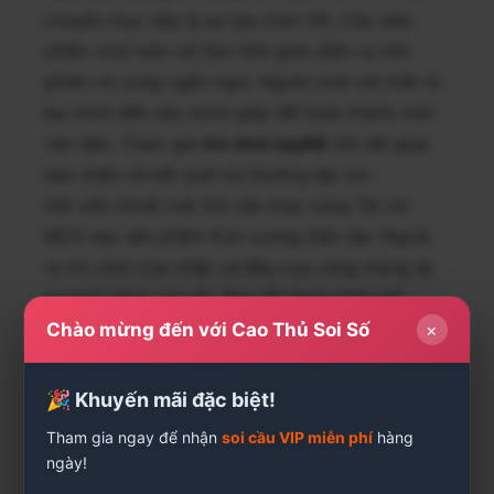
chuyên mục này là sự lựa chọn tốt. Các siêu
phẩm mini luôn sở hữu thời gian diễn ra mỗi
phiên vô cùng ngắn ngủi. Người chơi chỉ mất từ
ba mươi đến sáu mươi giây để hoàn thành một
ván đấu. Tham gia
trò chơi say88
tốc độ giúp
bạn nhận về kết quả trả thưởng lập tức.
Hội viên thoải mái thử vận may cùng Tài xỉu
MD5 hay sản phẩm Kim cương hiện đại. Ngoài
ra trò chơi Cao thấp và Bầu cua cũng mang lại
sự kích thích cao độ. Bạn dễ dàng phân bổ
nguồn vốn hợp lý để tham gia nhiều phiên cược
Chào mừng đến với Cao Thủ Soi Số
×
liên tiếp. Hãy tận dụng mọi cơ hội may mắn để
gia tăng số dư tài khoản nhanh chóng.
🎉 Khuyến mãi đặc biệt!
Hệ thống đặc quyền và bão khuyến mãi từ sân
Tham gia ngay để nhận
soi cầu VIP miễn phí
hàng
chơi
ngày!
Trò chơi say88
Không chỉ mang đến những sảnh