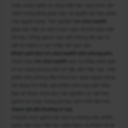
toán công nghệ vô cùng hiện đại. Quy trình vận
hành công bằng giúp bảo vệ quyền lợi hợp pháp
của người dùng. Trải nghiệm
trò chơi say88
giúp hội viên an tâm hoàn toàn về tính bảo mật
dữ liệu. Cổng game cam kết không để xảy ra
bất kỳ hành vi can thiệp kết quả nào.
Khám phá kho trò chơi say88 siêu phong phú
Danh mục
trò chơi say88
quy tụ nhiều sảnh giải
trí vô cùng phong phú và hấp dẫn hiện nay. Việc
phân chia phòng đấu khoa học giúp người dùng
dễ dàng tìm thấy sản phẩm phù hợp bản thân.
Bạn sẽ được thỏa sức trải nghiệm vô vàn tựa
game cá cược mang phong cách thời đại mới.
Game bài đổi thưởng trí tuệ
Chuyên mục game bài quy tụ những siêu phẩm
quốc dân như Tiến lên miền Nam và Phỏm tá lả.