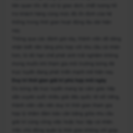
liên quan tốc độ xử lý giao dịch, chất lượng hỗ
trợ khách hàng cùng mức độ ổn định của hệ
thống trong thời gian hoạt động lâu dài hiện
nay.
Thông qua các đánh giá này, thành viên dễ dàng
nhận biết nền tảng phù hợp với nhu cầu cá nhân
hơn, từ đó hạn chế phát sinh trải nghiệm không
mong muốn khi tham gia môi trường bóng đá
trực tuyến đang phát triển mạnh mẽ hiện nay.
Duy trì thời gian giải trí phù hợp mỗi ngày
Dù bóng đá trực tuyến mang lại cảm giác hấp
dẫn xuyên suốt nhiều giải đấu quốc tế nổi tiếng,
thành viên vẫn nên duy trì thời gian tham gia
hợp lý nhằm đảm bảo cân bằng giữa nhu cầu
giải trí cùng công việc hoặc học tập cá nhân.
Việc chủ động quản lý thời gian không chỉ giúp