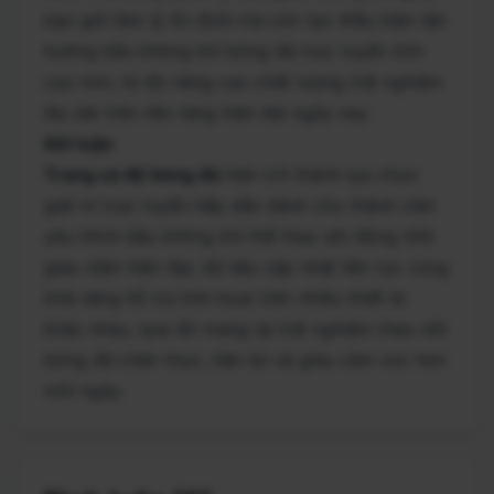
bạn giữ tâm lý ổn định mà còn tạo điều kiện tận
hưởng bầu không khí bóng đá trực tuyến tích
cực hơn, từ đó nâng cao chất lượng trải nghiệm
lâu dài trên nền tảng hiện đại ngày nay.
Kết luận
Trang cá độ bóng đá
hiện trở thành lựa chọn
giải trí trực tuyến hấp dẫn dành cho thành viên
yêu thích bầu không khí thể thao sôi động nhờ
giao diện hiện đại, dữ liệu cập nhật liên tục cùng
khả năng hỗ trợ linh hoạt trên nhiều thiết bị
khác nhau, qua đó mang lại trải nghiệm theo dõi
bóng đá chân thực, tiện lợi và giàu cảm xúc hơn
mỗi ngày.