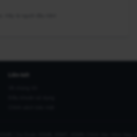
. Hãy là người đầu tiên!
Liên kết
Về chúng tôi
Điều khoản sử dụng
Chính sách bảo mật
SMB | Dự Đoán XSMB, XSMT, XSMN Chính Xác Hôm Nay. All