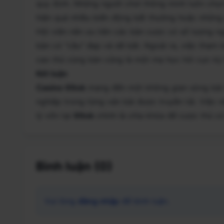
quy định. Những người chơi thông minh luôn chọn
hiện quá nhiều biến động bất thường hoặc những
Hội viên nên ưu tiên các bàn cược có số lượng n
bàn có "cầu" đẹp và dễ bắt. Ngoài ra, việc tham
cao thủ cùng bàn cũng là một mẹ học hỏi cực kỳ 
Kết luận
Casino 99ok
mang đến một không gian sòng bài t
nghiệp trong từng ván bài được truyền tải. Việc 
lý vốn tại
99ok
chính là chìa khóa để cược thủ có
Bình luận (0)
Vui lòng
đăng nhập
để bình luận.