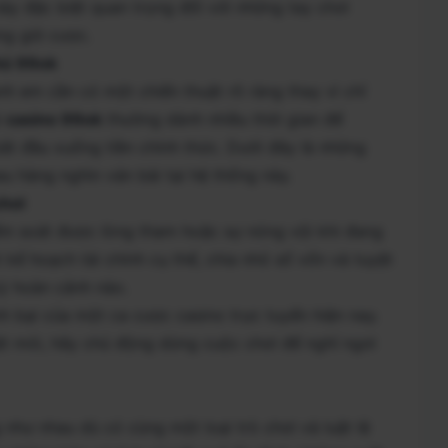
ày đặc biệt quan trọng đối với những tay chơi
ng giờ cược.
thủ 99ok
nh em cần có một chiến thuật rõ ràng thay vì chỉ
i
casino 99ok
thường dành nhiều thời gian để
ắt đầu xuống tiền chính thức. Dưới đây là những
u hàng nghìn ván bài tại hệ thống này.
chơi
iểm soát được lòng tham hoặc sự nóng vội khi đang
t kế hoạch tài chính cụ thể, chia nhỏ số vốn và tuyệt
 kỳ hoàn cảnh nào.
h bại của một ca cược casino trực tuyến hiện nay.
t mỏi, hãy chủ động dừng cuộc chơi để nghỉ ngơi
như nhau dù có cùng một loại trò chơi và luật lệ