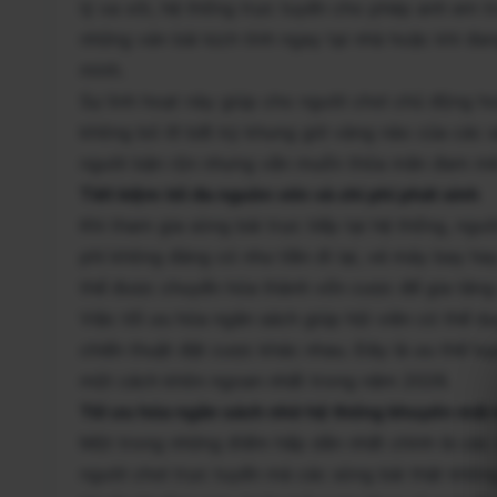
lý xa xôi, hệ thống trực tuyến cho phép anh em t
những ván bài kịch tính ngay tại nhà hoặc khi đa
minh.
Sự linh hoạt này giúp cho người chơi chủ động ho
không bỏ lỡ bất kỳ khung giờ vàng nào của các 
người bận rộn nhưng vẫn muốn thỏa mãn đam mê
Tiết kiệm tối đa nguồn vốn và chi phí phát sinh
Khi tham gia sòng bài trực tiếp tại hệ thống, ngư
phí không đáng có như tiền đi lại, vé máy bay ha
thể được chuyển hóa thành vốn cược để gia tăng 
Việc tối ưu hóa ngân sách giúp hội viên có thể du
chiến thuật đặt cược khác nhau. Đây là ưu thế tuy
một cách khôn ngoan nhất trong năm 2026.
Tối ưu hóa ngân sách nhờ hệ thống khuyến mãi 
Một trong những điểm hấp dẫn nhất chính là các 
người chơi trực tuyến mà các sòng bài thật khôn