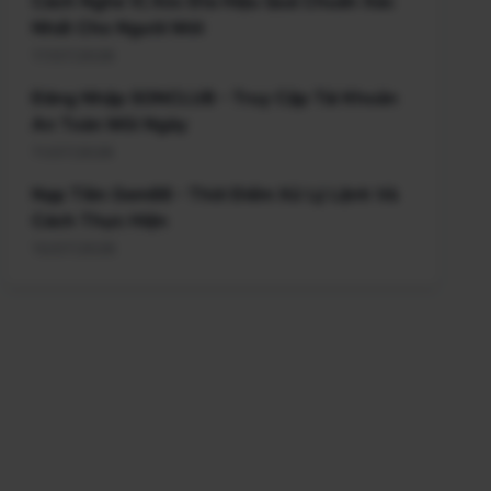
Cách Nghe Vị Xóc Đĩa Hiệu Quả Chuẩn Xác
Nhất Cho Người Mới
17/07/2026
Đăng Nhập SONCLUB - Truy Cập Tài Khoản
An Toàn Mỗi Ngày
11/07/2026
Nạp Tiền Gem88 - Thời Điểm Xử Lý Lệnh Và
Cách Thực Hiện
10/07/2026