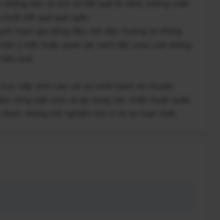
 những bàn có lịch sử kết quả ổn định, không xuất
 chuỗi kết quả quá ngắn.
gười tham gia đông đảo, bởi đây thường là những
 khảo ý kiến hoặc quan sát cách đặt cược của những
hiệu quả.
rực tiếp đỉnh cao với sự minh bạch và chuyên
nắm vững luật chơi và áp dụng các chiến thuật quản
 được những trải nghiệm thú vị và an toàn nhất.