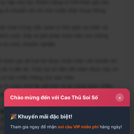
ruy cập mọi lúc. Khách hàng có thể tham gia vào
ng di chuyển chỉ với một chiếc điện thoại thông
àn toàn trong việc quản lý thời gian cá nhân và
sảnh cược. Đây là giải pháp hoàn hảo cho những
 cá cược chuyên nghiệp.
ời tham gia sẽ loại bỏ được hoàn toàn các khoản chi
y ăn ở đắt đỏ. Toàn bộ số tiền tiết kiệm được này có
cơ hội chiến thắng cho bản thân.
y trì cuộc chơi lâu dài hơn và áp dụng được nhiều
ệt đối giúp bet thủ bảo toàn nguồn lực tài chính
Chào mừng đến với Cao Thủ Soi Số
×
ngập tràn
🎉 Khuyến mãi đặc biệt!
chương trình ưu đãi độc quyền dành riêng cho
Tham gia ngay để nhận
soi cầu VIP miễn phí
hàng ngày!
g bao giờ có. Hội viên thường xuyên được nhận các