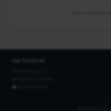
Chưa có bình luận nào
Cao Thủ Soi Số
Lô Đề Online Uy Tín
Kết Quả Xổ Sô 3 Miền
📖 Sổ Mơ Đánh Số
© 2026 Soi Cầu X