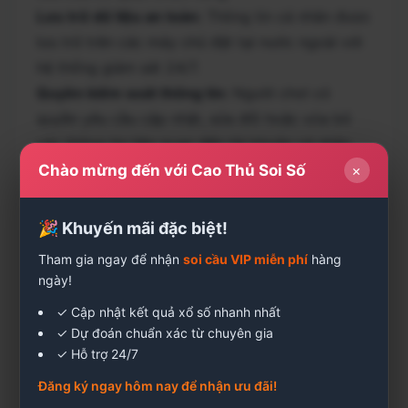
Lưu trữ dữ liệu an toàn:
Thông tin cá nhân được
lưu trữ trên các máy chủ đặt tại nước ngoài với
hệ thống giám sát 24/7.
Quyền kiểm soát thông tin:
Người chơi có
quyền yêu cầu cập nhật, sửa đổi hoặc xóa bỏ
các thông tin liên quan đến tài khoản cá nhân
thông qua đội ngũ hỗ trợ trực tuyến.
Chào mừng đến với Cao Thủ Soi Số
×
Ngăn chặn gian lận:
Hệ thống AI của
go88
liên
tục quét và nhận diện các hành vi đăng nhập
🎉 Khuyến mãi đặc biệt!
bất thường hoặc sử dụng phần mềm can thiệp
Tham gia ngay để nhận
soi cầu VIP miễn phí
hàng
kết quả để xử lý kịp thời, bảo vệ môi trường
ngày!
chơi game trong sạch.
✓ Cập nhật kết quả xổ số nhanh nhất
Cam kết minh bạch trong nạp rút và xử lý sự cố
✓ Dự đoán chuẩn xác từ chuyên gia
Hệ thống pháp lý và bảo mật của
go88
còn
✓ Hỗ trợ 24/7
được thể hiện rõ nét qua quy trình xử lý giao
Đăng ký ngay hôm nay để nhận ưu đãi!
dịch tài chính. Sự rõ ràng trong từng con số