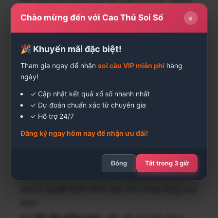
chiến thắng là người đầu tiên hoàn thành việc
Chào mừng đến với Cao Thủ Soi Số
×
đánh hết bài trước các đối thủ còn lại trên bàn
chơi.
🎉 Khuyến mãi đặc biệt!
Khi tham gia trải nghiệm, việc kết thúc ván đấu
Tham gia ngay để nhận
soi cầu VIP miễn phí
hàng
diễn ra nhanh chóng nhằm đảm bảo tính liên tục
ngày!
trong trải nghiệm của người chơi. Hệ thống sẽ
tự động xác định kết quả dựa trên thứ tự hoàn
✓ Cập nhật kết quả xổ số nhanh nhất
✓ Dự đoán chuẩn xác từ chuyên gia
thành của từng người tham gia.
✓ Hỗ trợ 24/7
Tiến lên miền nam và các mẹo cược ăn đậm
Đăng ký ngay hôm nay để nhận ưu đãi!
Để nâng cao khả năng chiến thắng, người chơi
cần áp dụng các mẹo chiến thuật phù hợp trong
từng tình huống cụ thể của ván đấu. Việc quan
Đóng
Tắt trong 3 giờ
sát đối thủ là yếu tố quan trọng giúp người chơi
đưa ra quyết định chính xác hơn trong từng lượt
đánh.
Khi
tiến lên miền nam
, việc ghi nhớ bài đã ra