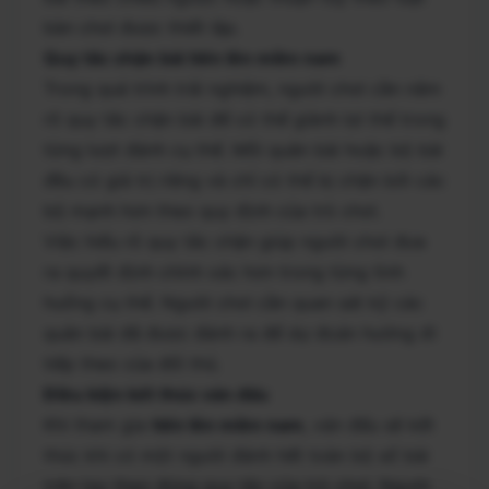
bàn chơi được thiết lập.
Quy tắc chặn bài tiến lên miền nam
Trong quá trình trải nghiệm, người chơi cần nắm
rõ quy tắc chặn bài để có thể giành lợi thế trong
từng lượt đánh cụ thể. Mỗi quân bài hoặc bộ bài
đều có giá trị riêng và chỉ có thể bị chặn bởi các
bộ mạnh hơn theo quy định của trò chơi.
Việc hiểu rõ quy tắc chặn giúp người chơi đưa
ra quyết định chính xác hơn trong từng tình
huống cụ thể. Người chơi cần quan sát kỹ các
quân bài đã được đánh ra để dự đoán hướng đi
tiếp theo của đối thủ.
Điều kiện kết thúc ván đấu
Khi tham gia
tiến lên miền nam
, ván đấu sẽ kết
thúc khi có một người đánh hết toàn bộ số bài
trên tay theo đúng quy tắc của trò chơi. Người