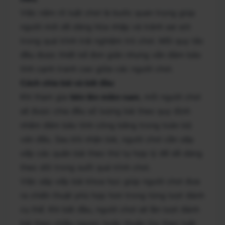
Việc nắm rõ luật chơi là bước quan trọng giúp
người mới dễ dàng hòa nhập và tránh sai sót
trong quá trình trải nghiệm trò chơi. Mỗi quy tắc
đều được thiết kế đơn giản nhưng vẫn đảm bảo
tính cạnh tranh cao giữa các người chơi.
Cách chia bài và bắt đầu
Khi tham gia
tiến lên miền nam
, mỗi người chơi
sẽ được chia đều số lượng bài theo quy định
nhằm đảm bảo tính công bằng trong toàn bộ
ván đấu. Sau khi nhận bài, người chơi cần sắp
xếp các quân bài theo thứ tự hợp lý để dễ dàng
theo dõi trong suốt quá trình chơi.
Việc sắp xếp bài khoa học giúp người chơi đưa
ra chiến thuật phù hợp hơn trong từng lượt đánh
cụ thể. Khi bắt đầu, người chơi sẽ lần lượt đánh
bài theo chiều ngược hoặc thuận tùy theo luật