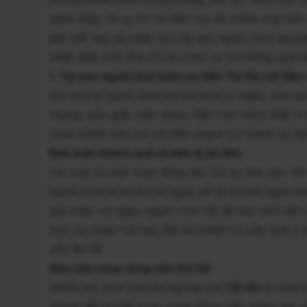
đanh thép về uy tín và tiềm lực tài chính của một 
Bài viết này sẽ phân tích tại sao người chơi lại 
nhận diện một địa chỉ cá cược uy tín thông qua 
1. Tại sao người chơi luôn ưu tiên Tài Xỉu rút tiề
Với những người đam mê bộ môn xí ngầu, cảm giác
nhưng cảm giác cầm được "tiền tươi thóc thật" t
chính khiến tiêu chí rút tiền nhanh trở thành ưu tiê
Bảo toàn thành quả và tâm lý an tâm
Cá cược là một hoạt động đòi hỏi sự tỉnh táo. Kh
người chơi là muốn rút ngay về tài khoản ngân hàn
giờ hoặc cả ngày, người chơi rất dễ nảy sinh tâm lý
hơn, sự chậm trễ này đôi khi khiến họ nảy sinh ý đ
vốn lẫn lãi.
Nhu cầu xoay vòng vốn tức thì
Nhiều tay chơi chuyên nghiệp coi
Tài Xỉu
là một k
nhanh để có thể xoay vòng dòng vốn, tham gia v