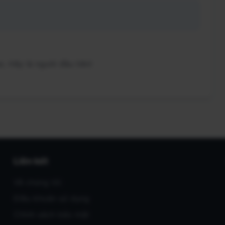
. Hãy là người đầu tiên!
Liên kết
Về chúng tôi
Điều khoản sử dụng
Chính sách bảo mật