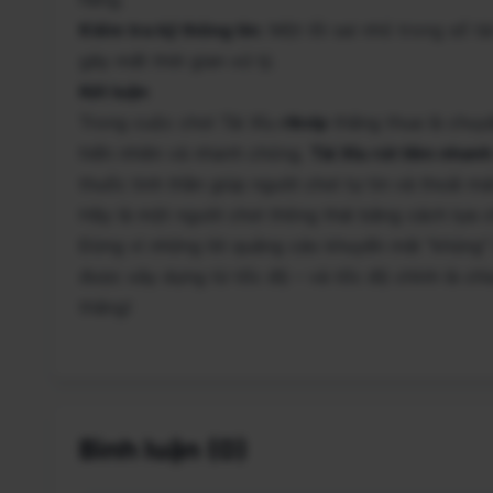
Kiểm tra kỹ thông tin:
Một lỗi sai nhỏ trong số tà
gây mất thời gian xử lý.
Kết luận
Trong cuộc chơi Tài Xỉu
rikvip
thắng thua là chuyệ
hiển nhiên và nhanh chóng.
Tài Xỉu rút tiền nhanh
thuốc tinh thần giúp người chơi tự tin và thoải m
Hãy là một người chơi thông thái bằng cách lựa 
Đừng vì những lời quảng cáo khuyến mãi "khủng" 
được xây dựng từ tốc độ – và tốc độ chính là chì
thắng!
Bình luận (0)