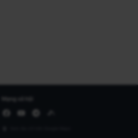
Mạng xã hội
Xem địa chỉ trên Google Maps