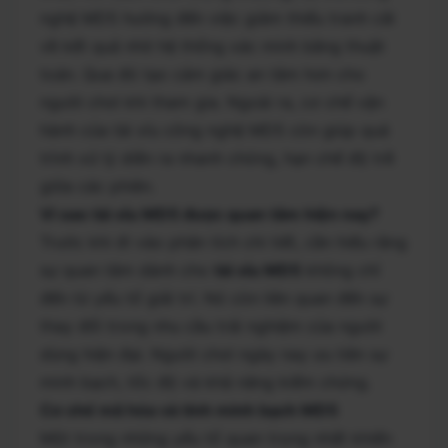
nghệ MD5 hướng đến việc giảm thiểu tranh cãi
về kết quả nhờ hệ thống xác minh bằng thuật
toán. Qua đó tạo cảm giác an tâm hơn cho
người chơi khi tham gia. Ngoài ra, cơ chế vận
hành của tài xỉu công nghệ MD5 còn giúp quá
trình xử lý diễn ra nhanh chóng, hạn chế độ trễ
giữa các phiên.
Vì sao tài xỉu MD5 được quan tâm hiện nay?
Trước khi đi vào phân tích chi tiết, cần hiểu rằng
sự quan tâm dành cho
tài xỉu MD5
không chỉ
đến từ yếu tố giải trí. Nó còn liên quan đến sự
thay đổi trong nhu cầu trải nghiệm của người
dùng hiện đại. Người chơi ngày nay ưu tiên sự
minh bạch, tốc độ và khả năng kiểm chứng.
Cơ chế mã hóa và tính minh bạch MD5
Một trong những yếu tố quan trọng nhất khiến