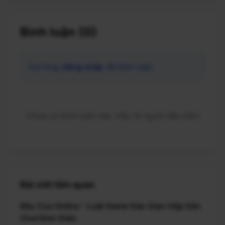
Bình luận (0)
Vui lòng
đăng nhập
để bình luận.
Chưa có bình luận nào. Hãy là người đầu tiên!
Bài viết liên quan
Bầu Cua Online - Luật Game Dân Gian Hấp Dẫn
Chơi Đơn Giản