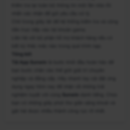
Kiểm tra lại toàn bộ thông tin một lần nữa rồi
nhấn xác nhận để gửi yêu cầu xử lý.
Chờ trong giây lát để hệ thống kiểm tra và cộng
tiền trực tiếp vào tài khoản game.
Liên hệ với bộ phận hỗ trợ khách hàng nếu có
bất kỳ thắc mắc nào trong quá trình nạp.
Tổng kết
Tải App Sunwin
là bước khởi đầu hoàn hảo để
bạn bước chân vào thế giới giải trí chuyên
nghiệp và đẳng cấp. Hãy nhanh tay cài đặt ứng
dụng ngay hôm nay để nhận về những trải
nghiệm tuyệt vời cùng
Sunwin
danh tiếng. Chúc
bạn có những giây phút thư giãn sảng khoái và
gặt hái được nhiều thành công rực rỡ nhất.