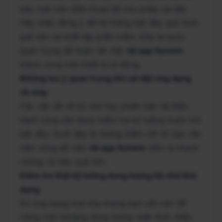
bảo mật trên điện thoại để cho phép cài đặt.
Hãy nhấn đồng ý để hệ thống bắt đầu quá trình
giải nén và thiết lập phần mềm. Đây là bước
quan trọng để hoàn tất việc
tải app Sunwin
thành công trên thiết bị di động.
Những lưu ý quan trọng khi cài đặt ứng dụng
về máy
Các vấn đề về bộ nhớ hay phiên bản hệ điều
hành cũng cần được kiểm tra kỹ lưỡng trước khi
bắt đầu. Dưới đây là những điểm cốt lõi bạn cần
nắm vững để việc
tải app Sunwin
diễn ra nhanh
chóng và hiệu quả hơn.
Kiểm tra thật kỹ lưỡng dung lượng bộ nhớ khả
dụng
Dù ứng dụng khá nhẹ nhưng bạn vẫn nên để
trống một khoảng dung lượng nhất định. Điều