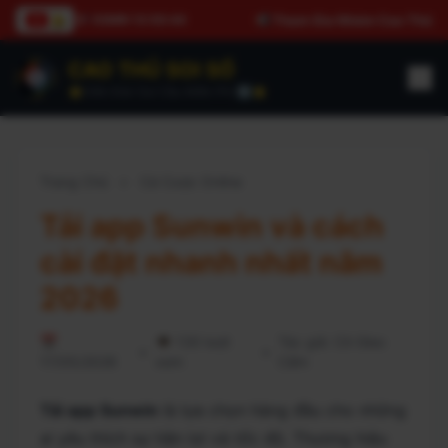
🔔
🎯 XSMN 13:50:42
📢 Tham Gia Nhóm Cao Thủ
CAO THỦ SOI SỐ
⭐Diễn Đàn Soi Cầu Miễn Phí 🆓⭐
Trang Chủ
»
Cá Cược Online
Tải app Sunwin và cách
cài đặt nhanh nhất năm
2026
📅
👁 130 lượt
Tác giả: Cô Gíao
•
•
17/05/2026
xem
Cẩm
Tải app Sunwin
là lựa chọn hàng đầu cho những
ai yêu thích sự tiện lợi và tốc độ. Thương hiệu