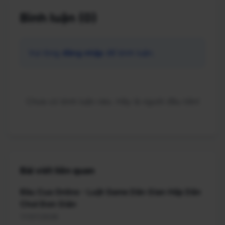
Bình luận (0)
Vui lòng
đăng nhập
để bình luận.
Chưa có bình luận nào. Hãy là người đầu tiên!
Bài viết liên quan
Bầu Cua Online - Luật Game Dân Gian Hấp Dẫn
Chơi Đơn Giản
17/07/2026