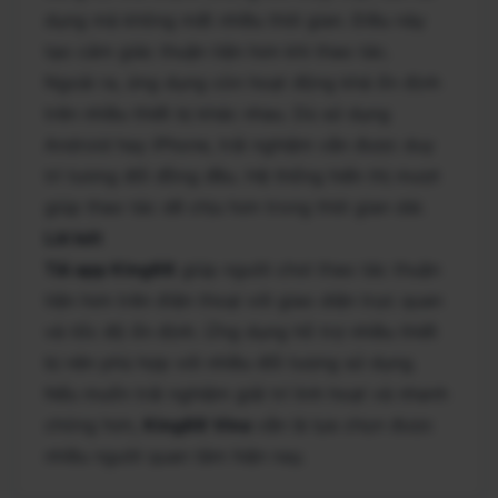
dụng mà không mất nhiều thời gian. Điều này
tạo cảm giác thuận tiện hơn khi thao tác.
Ngoài ra, ứng dụng còn hoạt động khá ổn định
trên nhiều thiết bị khác nhau. Dù sử dụng
Android hay iPhone, trải nghiệm vẫn được duy
trì tương đối đồng đều. Hệ thống hiển thị mượt
giúp thao tác dễ chịu hơn trong thời gian dài.
Lời kết
Tải app King88
giúp người chơi thao tác thuận
tiện hơn trên điện thoại với giao diện trực quan
và tốc độ ổn định. Ứng dụng hỗ trợ nhiều thiết
bị nên phù hợp với nhiều đối tượng sử dụng.
Nếu muốn trải nghiệm giải trí linh hoạt và nhanh
chóng hơn,
King88 Vina
vẫn là lựa chọn được
nhiều người quan tâm hiện nay.