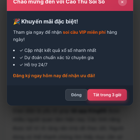
Chào mừng đến với Cao Thủ Soi Số
×
Một trong những điểm nổi bật của
tải app
King88
là khả năng thao tác nhanh. Người dùng
🎉 Khuyến mãi đặc biệt!
có thể truy cập các tính năng cần thiết chỉ với
vài bước ngắn. Qua đó giúp tiết kiệm khá nhiều
Tham gia ngay để nhận
soi cầu VIP miễn phí
hàng
ngày!
thời gian khi sử dụng trên điện thoại. Quá trình
chuyển đổi giữa các danh mục cũng diễn ra khá
✓ Cập nhật kết quả xổ số nhanh nhất
✓ Dự đoán chuẩn xác từ chuyên gia
mượt mà. Ứng dụng còn được tối ưu hiển thị
✓ Hỗ trợ 24/7
trên nhiều kích thước màn hình khác nhau. Các
thao tác vuốt chạm được xử lý ổn định và liền
Đăng ký ngay hôm nay để nhận ưu đãi!
mạch hơn.
Giao diện ứng dụng trực quan phù hợp người
Đóng
Tắt trong 3 giờ
mới
Giao diện là yếu tố giúp
tải app King88
được
nhiều người quan tâm hiện nay. Các tính năng
được bố trí rõ ràng nên khá dễ theo dõi. Người
dùng có thể nhanh chóng tìm thấy mục cần sử