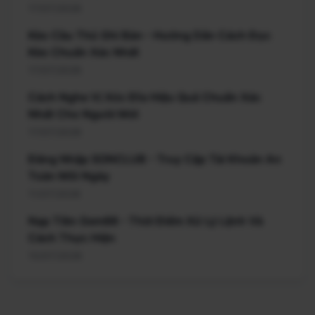
17/07/2026
Kèo Cầu Thủ Ghi Bàn - Hướng Dẫn Cách Đọc
Kèo Chuẩn Xác Nhất
17/07/2026
Cách Nghe Vị Xóc Đĩa Hiệu Quả Chuẩn Xác
Nhất Cho Người Mới
17/07/2026
Đăng Nhập SONCLUB - Truy Cập Tài Khoản An
Toàn Mỗi Ngày
11/07/2026
Nạp Tiền Gem88 - Thời Điểm Xử Lý Lệnh Và
Cách Thực Hiện
10/07/2026