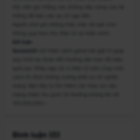
Hội viên gọi thẳng vào đường dây nóng của hệ
thống để báo cáo sự cố nạp tiền.
Người chơi gửi những thắc mắc về luật chơi
thông qua hòm thư điện tử cá nhân mình.
Kết luận
Sunwin20
mở thêm sảnh game bài giải trí giúp
quy trình dự đoán đổi thưởng đạt mức độ hiệu
quả cao. Khâu nạp rút ví điện tử luôn chạy một
cách ổn định không vướng phải sự cố nghẽn
mạng. Bạn hãy tự tìm thêm các mẹo soi cầu
mạng nhằm thu gom túi thưởng khủng lên tới
100.000.000+.
Bình luận (0)