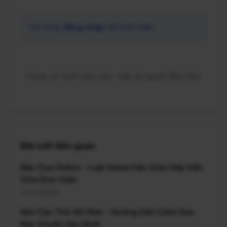
Vui lòng
đăng nhập
để bình luận.
Chưa có bình luận nào. Hãy là người đầu tiên!
Bài viết liên quan
Bầu Cua Online - Luật Game Dân Gian Hấp Dẫn
Chơi Đơn Giản
17/07/2026
Kèo Cầu Thủ Ghi Bàn - Hướng Dẫn Cách Đọc
Kèo Chuẩn Xác Nhất