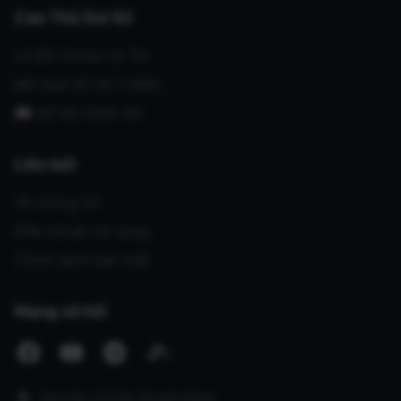
Cao Thủ Soi Số
Lô Đề Online Uy Tín
Kết Quả Xổ Sô 3 Miền
📖 Sổ Mơ Đánh Số
Liên kết
Về chúng tôi
Điều khoản sử dụng
Chính sách bảo mật
Mạng xã hội
Xem địa chỉ trên Google Maps