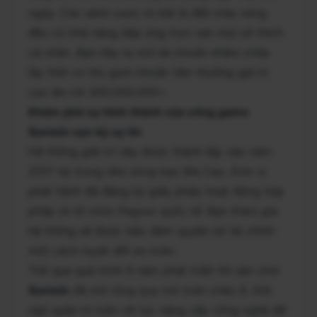
ngày. Các sảnh cược từ bài lá đến máy xèng
đều có khả năng đáp ứng trọn vẹn mọi sở thích
cá nhân. Bạn hãy tự mở tài khoản nhằm chớp
lấy thời cơ thu gom khoản tiền thưởng giá trị
cao lên tới 300.000.000+.
Khám phá sự hình thành của cổng game
Sunwin cực kỳ uy tín
Hệ thống giải trí này được thành lập vào năm
2017 tại trung tâm sòng bạc Ma Cao. Đơn vị
phát hành đã đăng ký giấy phép hoạt động hợp
pháp từ tổ chức Pagcor quốc tế. Bạn tham gia
hệ thống sẽ được bảo đảm quyền lợi tài chính
một cách tuyệt đối an toàn.
Trải qua quá trình 9 năm phát triển thì sân chơi
Sunwin
đã mở rộng quy mô toàn châu Á. Đội
ngũ quản trị luôn nỗ lực nâng cấp công nghệ để