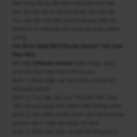
hiện đúng thứ tự để tránh mã bị lỗi hoặc hết
hạn. Sau khi đã có mã trong tay, bạn chỉ cần
truy cập vào mục đổi quà trong giao diện tài
khoản là có thể hoàn tất trong vài bước nhanh
chóng.
Các Bước Nhập Mã Giftcode Saowin Trên Giao
Diện Web
Để nhập
Giftcode saowin
thành công, người
chơi cần thực hiện theo trình tự sau:
Bước 1: Đăng nhập vào tài khoản cá nhân tại
Giftcode saowin.
Bước 2: Truy cập vào mục "Khuyến mãi" hoặc
"Đổi mã quà tặng" trên thanh điều hướng chính.
Bước 3: Sao chép và dán chính xác mã Giftcode
saowin vào ô nhập liệu được chỉ định.
Bước 4: Nhấn xác nhận và chờ hệ thống xử lý