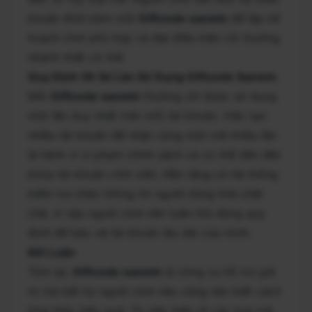
khoản đính kèm mỗi
Giftcode saowin
để lập kế
hoạch chơi phù hợp và đạt điều kiện rút thưởng
nhanh nhất có thể.
Quy Định Về Số Lần Sử Dụng Giftcode Saowin
Mỗi
Giftcode saowin
thường chỉ được sử dụng
một lần duy nhất trên mỗi tài khoản. Việc tạo
nhiều tài khoản để nhận cùng một mã nhiều lần
là hành vi vi phạm chính sách và có thể dẫn đến
khóa tài khoản vĩnh viễn. Nền tảng có hệ thống
kiểm tra chéo thông tin người dùng khá chặt
chẽ, vì vậy người chơi nên tuân thủ đúng quy
định để bảo vệ tài khoản lâu dài của mình.
Kết Luận
Tóm lại,
Giftcode saowin
là công cụ hỗ trợ giá
trị mà bất kỳ người chơi nào cũng nên biết cách
khai thác hiệu quả. Từ việc hiểu rõ các loại mã,