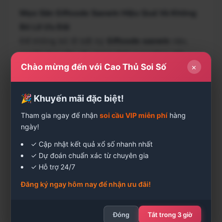
Mẹo Săn Giftcode Saowin Hiệu Quả Và Không
Bỏ Lỡ Ưu Đãi
Để không bỏ lỡ bất kỳ
Giftcode saowin
nào,
người chơi cần xây dựng thói quen theo dõi
Chào mừng đến với Cao Thủ Soi Số
×
thông tin từ các kênh chính thức một cách
thường xuyên. Nền tảng thường phát hành mã
vào các khung giờ cố định hoặc nhân dịp các
🎉 Khuyến mãi đặc biệt!
sự kiện đặc biệt, vì vậy sự chủ động theo dõi sẽ
Tham gia ngay để nhận
soi cầu VIP miễn phí
hàng
giúp bạn có lợi thế hơn so với phần lớn người
ngày!
chơi khác.
✓ Cập nhật kết quả xổ số nhanh nhất
Kênh Chính Thức Để Nhận Giftcode Saowin
✓ Dự đoán chuẩn xác từ chuyên gia
Nhanh Nhất
✓ Hỗ trợ 24/7
Người chơi nên ưu tiên theo dõi các kênh phân
Đăng ký ngay hôm nay để nhận ưu đãi!
phối
Giftcode saowin
chính thức để đảm bảo
mã hợp lệ và không bị trùng lặp. Những nguồn
Đóng
Tắt trong 3 giờ
đáng tin cậy bao gồm fanpage Facebook chính