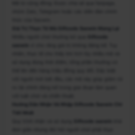
Mã từ cộng đồng: Được chia sẻ qua fanpage,
nhóm Zalo, Telegram hoặc các diễn đàn chính
thức của Saowin.
Giá Trị Thực Tế Mà Giftcode Saowin Mang Lại
Nhiều người chơi thường bỏ qua
Giftcode
saowin
vì cho rằng giá trị không đáng kể. Tuy
nhiên, thực tế cho thấy khi tích lũy nhiều mã và
sử dụng đúng thời điểm, tổng phần thưởng có
thể lên đến hàng triệu đồng quy đổi. Đặc biệt
với người mới bắt đầu, các mã này giúp giảm rủi
ro tài chính đáng kể trong giai đoạn làm quen
với luật chơi và chiến thuật.
Hướng Dẫn Nhận Và Nhập Giftcode Saowin Chi
Tiết Nhất
Quy trình nhận và sử dụng
Giftcode saowin
khá
đơn giản nhưng đòi hỏi người chơi phải thực