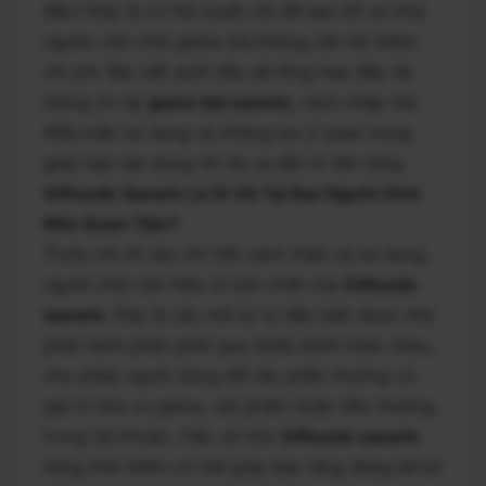
đầu? Đây là cơ hội tuyệt vời để bạn tối ưu hóa
nguồn vốn chơi game mà không cần bỏ thêm
chi phí. Bài viết dưới đây sẽ tổng hợp đầy đủ
thông tin tại
game bài saowin
, cách nhập mã,
điều kiện sử dụng và những lưu ý quan trọng
giúp bạn tận dụng tối đa ưu đãi từ nền tảng.
Giftcode Saowin Là Gì Và Tại Sao Người Chơi
Nên Quan Tâm?
Trước khi đi vào chi tiết cách nhận và sử dụng,
người chơi cần hiểu rõ bản chất của
Giftcode
saowin
. Đây là các mã ký tự đặc biệt được nhà
phát hành phân phối qua nhiều kênh khác nhau,
cho phép người dùng đổi lấy phần thưởng có
giá trị như xu game, vật phẩm hoặc tiền thưởng
trong tài khoản. Việc sở hữu
Giftcode saowin
đúng thời điểm có thể giúp bạn tăng đáng kể lợi