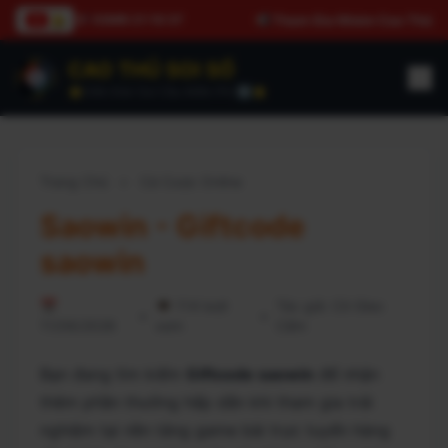
🔔
🎰 XSMT 22:10:35
📢 Tham Gia Nhóm Cao Thủ
CAO THỦ SOI SỐ
⭐Diễn Đàn Soi Cầu Miễn Phí 🆓⭐
Trang Chủ
»
Cá Cược Online
Saowin - Giftcode
saowin
📅
👁 114 lượt
Tác giả: Cô Gíao
•
•
11/06/2026
xem
Cẩm
Bạn đang tìm kiếm
Giftcode saowin
để nhận
thêm phần thưởng hấp dẫn khi tham gia trải
nghiệm tại nền tảng game bài trực tuyến hàng