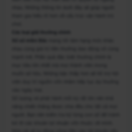
nhau. Những thông tin dưới đây sẽ giúp người
tham gia hiểu rõ hơn về cấu trúc vận hành trò
chơi.
Các loại giải thưởng chính
Xổ số miền Bắc
mang tới tám hạng mức khác
nhau cùng giá trị tiền thưởng dao động vô cùng
mạnh mẽ. Phần quà đặc biệt thường chính là
mục tiêu lớn nhất mà mọi thành viên mong
muốn sở hữu. Những bậc thấp hơn sẽ hỗ trợ hội
viên duy trì nguồn vốn nhằm tiếp tục dự thưởng
vào ngày mai.
Số lượng vé phát hành mỗi kỳ rất lớn nên khả
năng chiến thắng được chia đều cho tất cả mọi
người. Bạn nên kiểm tra kỹ từng con số để tránh
bỏ lỡ các khoản lợi nhuận vốn thuộc về mình.
Nhà cái sẽ tự động cộng tiền vào tài khoản nếu