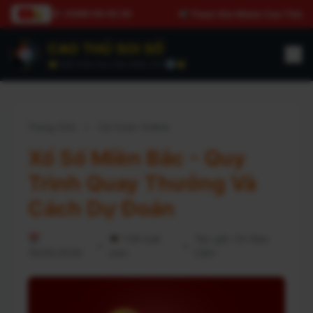
🔔
📢 Tham Gia Nhóm Cao Thủ
CAO THỦ SOI SỐ
⭐Diễn Đàn Soi Cầu Miễn Phí 🆓⭐
Trang Chủ
»
Cá Cược Online
Xổ Số Miền Bắc - Quy
Trình Quay Thưởng Và
Cách Dự Đoán
📅
👁 138 lượt
Tác giả: Cô Gíao
•
•
16/05/2026
xem
Cẩm