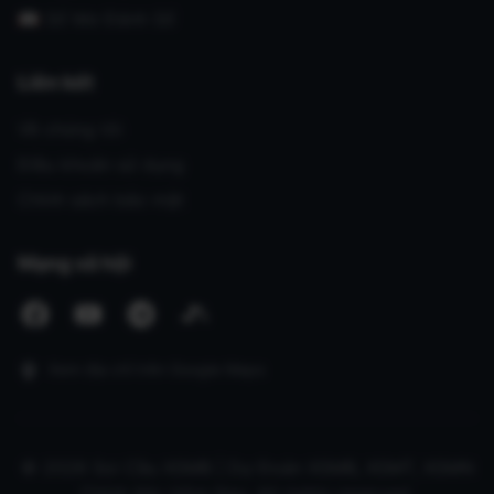
📖 Sổ Mơ Đánh Số
Liên kết
Về chúng tôi
Điều khoản sử dụng
Chính sách bảo mật
Mạng xã hội
Xem địa chỉ trên Google Maps
© 2026 Soi Cầu XSMB | Dự Đoán XSMB, XSMT, XSMN