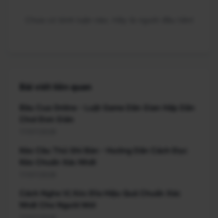
Chưa có bình luận nào. Hãy là người đầu tiên!
Bài viết liên quan
Bầu Cua Online - Luật Game Dân Gian Hấp Dẫn
Chơi Đơn Giản
17/07/2026
Kèo Cầu Thủ Ghi Bàn - Hướng Dẫn Cách Đọc
Kèo Chuẩn Xác Nhất
17/07/2026
Cách Nghe Vị Xóc Đĩa Hiệu Quả Chuẩn Xác
Nhất Cho Người Mới
17/07/2026