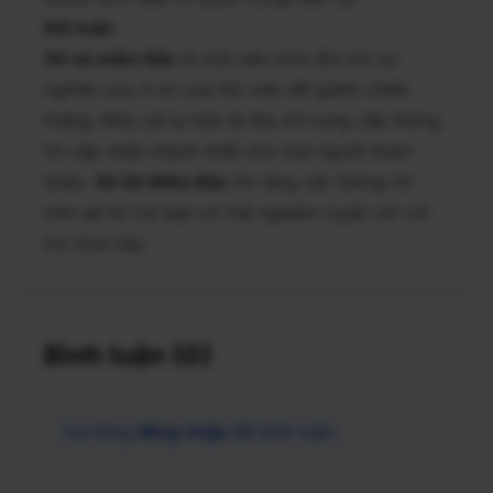
Kết luận
Xổ số miền Bắc
là một sân chơi đòi hỏi sự
nghiên cứu tỉ mỉ của hội viên để giành chiến
thắng. Nhà cái tự hào là địa chỉ cung cấp thông
tin cập nhật nhanh nhất cho mọi người tham
khảo.
Xổ Số Miền Bắc
tin rằng các thông tin
trên sẽ hỗ trợ bạn có trải nghiệm tuyệt vời với
trò chơi này.
Bình luận (0)
Vui lòng
đăng nhập
để bình luận.