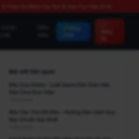
📢 Tham Gia Nhóm Cao Thủ
🎰 Xem Trực Tiếp Xổ Số
🎉
 CƯỢC
DIỄN
🔑 Đăng
Đăng
LINE
ĐÀN
nhập
ký
Bài viết liên quan
Bầu Cua Online - Luật Game Dân Gian Hấp
Dẫn Chơi Đơn Giản
17/07/2026
Kèo Cầu Thủ Ghi Bàn - Hướng Dẫn Cách Đọc
Kèo Chuẩn Xác Nhất
17/07/2026