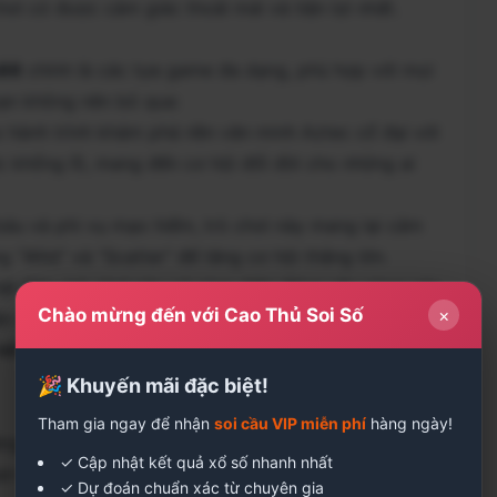
ơi có được cảm giác thoải mái và tiện lợi nhất.
o88
chính là các tựa game đa dạng, phù hợp với mọi
 bạn không nên bỏ qua:
 hành trình khám phá nền văn minh Aztec cổ đại với
c khổng lồ, mang đến cơ hội đổi đời cho những ai
áu và phi vụ mạo hiểm, trò chơi này mang lại cảm
 “Wild” và “Scatter” để tăng cơ hội thắng lớn.
t Bản, trò chơi này có giao diện đáng yêu cùng các
Chào mừng đến với Cao Thủ Soi Số
×
ân đôi điểm thưởng.
nổ hũ Go88
xứng đáng là sân chơi lý tưởng cho mọi
🎉 Khuyến mãi đặc biệt!
Tham gia ngay để nhận
soi cầu VIP miễn phí
hàng ngày!
ng lớn, người chơi cần nắm vững các mẹo và chiến
✓ Cập nhật kết quả xổ số nhanh nhất
an trọng giúp bạn tối ưu hóa cơ hội chiến thắng:
✓ Dự đoán chuẩn xác từ chuyên gia