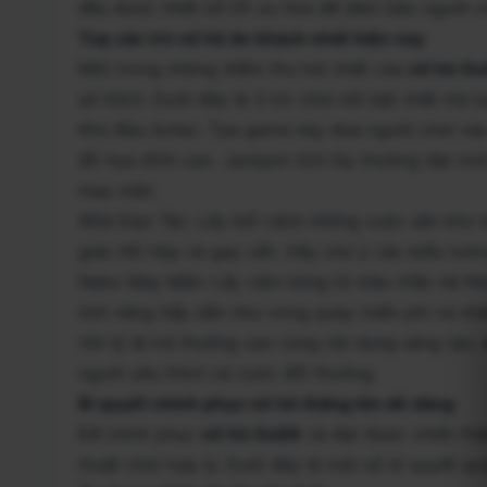
đều được thiết kế tối ưu hóa để đảm bảo người ch
Top các trò nổ hũ ăn khách nhất hiện nay
Một trong những điểm thu hút nhất của
nổ hũ G
sở thích. Dưới đây là 3 trò chơi nổi bật nhất mà
Kho Báu Aztec: Tựa game này đưa người chơi vào
đồ họa đỉnh cao. Jackpot tích lũy thường đạt mứ
may mắn.
Wild Đạo Tặc: Lấy bối cảnh những cuộc săn kho b
giác hồi hộp và gay cấn. Hãy chú ý các biểu tượng
Neko May Mắn: Lấy cảm hứng từ mèo thần tài Nhậ
tính năng hấp dẫn như vòng quay miễn phí và nh
Với tỷ lệ trả thưởng cao cùng nội dung sáng tạo,
người yêu thích cá cược đổi thưởng.
Bí quyết chinh phục nổ hũ thắng lớn dễ dàng
Để chinh phục
nổ hũ Go88
và đạt được chiến thắ
thuật chơi hợp lý. Dưới đây là một số bí quyết qu