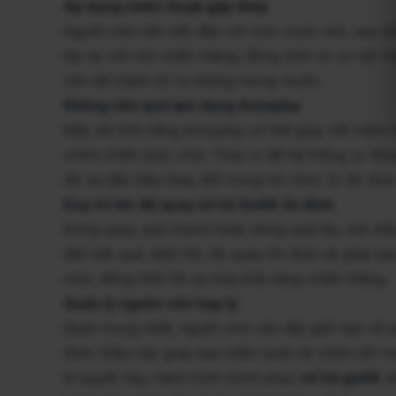
Áp dụng chiến thuật gấp thếp
Người chơi nên bắt đầu với mức cược nhỏ, sau đó
lấy lại vốn khi chiến thắng, đồng thời có cơ hội t
vốn để tránh rủi ro không mong muốn.
Không nên quá lạm dụng Autoplay
Mặc dù tính năng Autoplay có thể giúp tiết kiệm 
chỉnh chiến lược chơi. Thay vì để hệ thống tự đ
độ và dấu hiệu thay đổi trong trò chơi, từ đó đưa
Duy trì tốc độ quay nổ hũ Go88 ổn định
Đừng quay quá nhanh hoặc dừng quá lâu, bởi điề
đến kết quả. Một tốc độ quay ổn định sẽ giúp bạ
chơi, đồng thời tối ưu hóa khả năng chiến thắng.
Quản lý nguồn vốn hợp lý
Quan trọng nhất, người chơi cần đặt giới hạn về
định. Điều này giúp bạn kiểm soát tài chính tốt h
bí quyết này, hành trình chinh phục
nổ hũ go88
sẽ