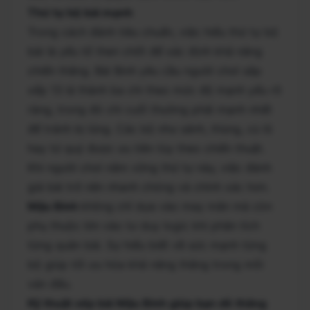
Thứ tự bộ bài mạnh
Trong cách đánh tiêu chuẩn, việc hiểu thứ tự bộ
bài là yếu tố then chốt để xác định khả năng
chiến thắng. Bài Binh yêu cầu người chơi sắp
xếp 13 lá thành ba chi theo mức độ mạnh yếu rõ
ràng, trong đó chi cuối thường phải mạnh nhất
để tránh bị lủng. Các bộ như sảnh, thùng, cù lũ
hay tứ quý được ưu tiên tùy theo chiến thuật.
Khi người chơi nắm vững thứ tự này, việc đánh
giá bài trở nên nhanh chóng và chính xác hơn.
Mậu Binh
không chỉ dựa vào may mắn mà còn
phụ thuộc lớn vào tư duy logic khi phân tích
từng quân bài. Sự hiểu biết về sức mạnh từng
bộ giúp tối ưu hóa khả năng thắng trong mỗi
ván đấu.
Kỹ thuật xếp bài Mậu Binh giúp bạn dễ thắng