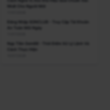
Cách Nghe Vị Xóc Đĩa Hiệu Quả Chuẩn Xác
Nhất Cho Người Mới
17/07/2026
Đăng Nhập SONCLUB - Truy Cập Tài Khoản
An Toàn Mỗi Ngày
11/07/2026
Nạp Tiền Gem88 - Thời Điểm Xử Lý Lệnh Và
Cách Thực Hiện
10/07/2026