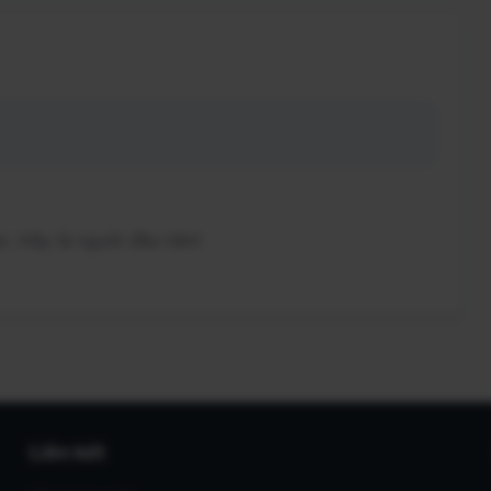
. Hãy là người đầu tiên!
Liên kết