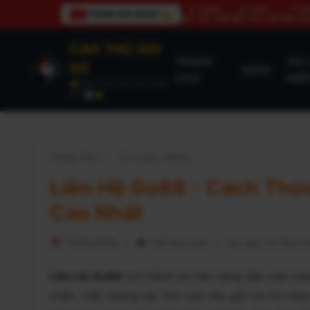
🎯 XSMN
🎰 XSMT
🏆 X
🔔
THAM GIA NGAY
07:51:19
08:51:19
09:5
CAO THỦ SOI
TRANG
SOI
SỐ
KQXS
CHỦ
MIỄ
⭐Diễn Đàn Soi Cầu Miễn
Phí 🆓⭐
Trang Chủ
»
Cá Cược Online
Liên Hệ Go88 - Cách Thứ
Cao Nhất
📅 13/05/2026
•
👁 140 lượt xem
•
Tác giả: Cô Gíao 
Liên hệ
Go88
trở thành ưu tiên hàng đầu của chú
khăn. Việc tương tác tích cực này giữ vai trò then 