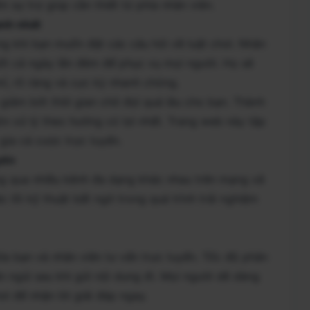
 sự trợ giúp cần thiết từ phía nhân viên.
anh nhất
g khi bạn muốn đặt các câu hỏi về luật chơi. Nhân
ốt cả ngày lẫn đêm để phục vụ mọi người. Họ sẽ
mỉ, rõ ràng và cực kỳ nhanh chóng.
giảm bớt thời gian chờ đợi quá lâu cho bạn. Thành
ôn xử lý theo hướng có lợi nhất. Trang web này tập
ia cá cược trực tuyến.
yến
ng qua nhiều kênh đa dạng khác nhau trên mạng xã
c lỗi kỹ thuật bất ngờ trong quá trình trải nghiệm
ữa bạn và nhân viên tư vấn trực tuyến. Tốc độ phản
n ngủi sau khi gửi nội dung đi. Mọi người dễ dàng
i để nhận lời giải đáp ngay.