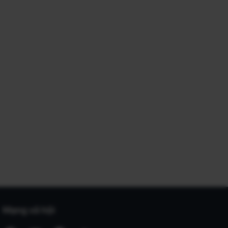
Mạng xã hội