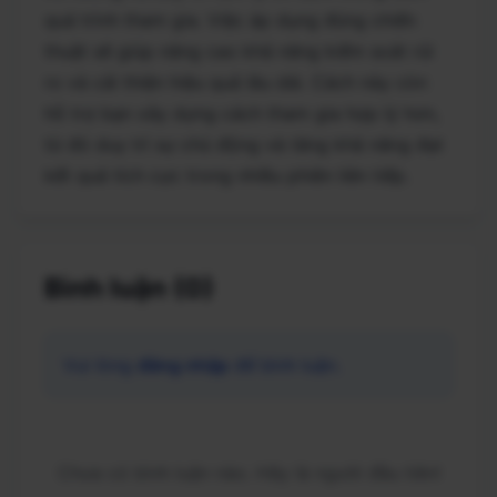
quá trình tham gia. Việc áp dụng đúng chiến
thuật sẽ giúp nâng cao khả năng kiểm soát rủi
ro và cải thiện hiệu quả lâu dài. Cách này còn
hỗ trợ bạn xây dựng cách tham gia hợp lý hơn,
từ đó duy trì sự chủ động và tăng khả năng đạt
kết quả tích cực trong nhiều phiên liên tiếp.
Bình luận (0)
Vui lòng
đăng nhập
để bình luận.
Chưa có bình luận nào. Hãy là người đầu tiên!