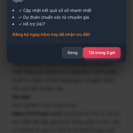
đổi lựa chọn mà không dựa trên chiến thuật cụ
✓ Cập nhật kết quả xổ số nhanh nhất
thể. Khi chỉ đưa ra quyết định dựa vào cảm xúc
✓ Dự đoán chuẩn xác từ chuyên gia
hoặc kết quả gần nhất, khả năng đọc xu hướng
✓ Hỗ trợ 24/7
sẽ giảm đáng kể theo thời gian.
Đăng ký ngay hôm nay để nhận ưu đãi!
Theo cầu quá lâu
Nhiều người có xu hướng bám theo một chuỗi
Đóng
Tắt trong 3 giờ
kết quả liên tiếp quá lâu mà bỏ qua dấu hiệu
thay đổi đang xuất hiện trong các phiên gần
nhất. Điều này khiến khả năng điều chỉnh chiến
thuật bị chậm và làm tăng nguy cơ gặp chuỗi
kết quả bất lợi kéo dài.
Kết luận
Kinh nghiệm chơi rồng hổ tại
https://123b.jpn.com/
mang lại lợi thế rõ rệt khi
bạn biết kết hợp giữa khả năng quản lý vốn, đọc
xu hướng và duy trì tâm lý ổn định trong suốt