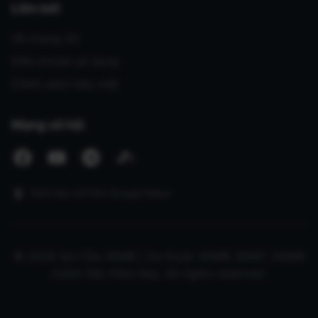
Liên kết
Về chúng tôi
Điều khoản sử dụng
Chính sách bảo mật
Mạng xã hội
Xem địa chỉ trên Google Maps
© 2026 Soi Cầu XSMB | Dự Đoán XSMB, XSMT, XSMN
Chính Xác Hôm Nay. All rights reserved.
|
ngdalab