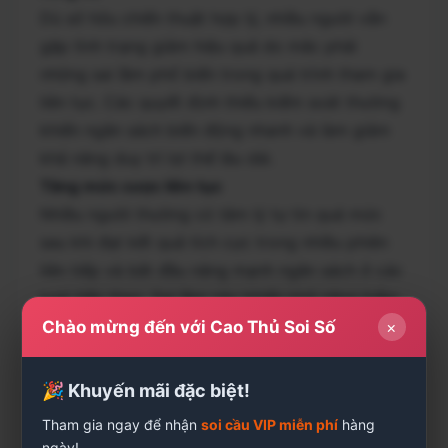
Dù sở hữu chiến thuật hợp lý, nhiều người vẫn
gặp tình trạng giảm hiệu quả do mắc phải
những sai lầm phổ biến trong quá trình tham gia
liên tục. Các quyết định thiếu kiểm soát thường
khiến ngân sách biến động nhanh và làm giảm
khả năng duy trì lợi thế lâu dài.
Tăng mức cược liên tục
Nhiều người thường có tâm lý tự tin quá mức
sau khi đạt kết quả tích cực trong nhiều phiên
liên tiếp và bắt đầu nâng mạnh ngân sách ở các
lượt tiếp theo. Sai lầm này khiến khả năng kiểm
soát vốn giảm nhanh khi kết quả thay đổi bất
Chào mừng đến với Cao Thủ Soi Số
×
ngờ chỉ trong thời gian ngắn.
Đặt cược theo cảm tính
🎉 Khuyến mãi đặc biệt!
Một trong những nguyên nhân khiến hiệu suất
Tham gia ngay để nhận
soi cầu VIP miễn phí
hàng
tham gia thiếu ổn định nằm ở việc liên tục thay
ngày!