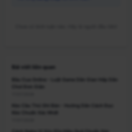
Chưa có bình luận nào. Hãy là người đầu tiên!
Bài viết liên quan
Bầu Cua Online - Luật Game Dân Gian Hấp Dẫn
Chơi Đơn Giản
17/07/2026
Kèo Cầu Thủ Ghi Bàn - Hướng Dẫn Cách Đọc
Kèo Chuẩn Xác Nhất
17/07/2026
Cách Nghe Vị Xóc Đĩa Hiệu Quả Chuẩn Xác