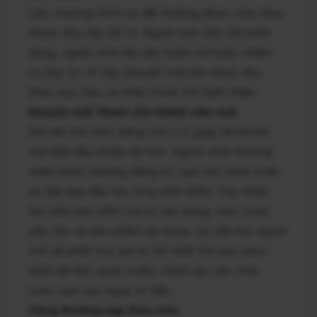
Các chương trình ưu đãi thường được chia theo
nhóm nhu cầu rất rõ. Người mới cần vốn khởi
động, người chơi lâu cần hoàn trả hoặc nhiệm
vụ duy trì. Vì vậy, khuyến mãi
nên được đọc
theo mục tiêu cá nhân trước khi bấm nhận.
khuyến mãi 78win cho thành viên mới
Gói tân thủ luôn đáng chú ý vì giúp tài khoản
mới bắt đầu thuận lợi hơn. Người chơi thường
nhận được thưởng đăng ký, quà xác minh hoặc
ưu đãi nạp đầu tùy từng thời điểm. Tuy nhiên,
hội viên nên kiểm tra kỹ hạn dùng, mức cược
yêu cầu và sản phẩm áp dụng. Ưu đãi
cho người
mới sẽ phát huy giá trị tốt nhất khi bạn chọn
sảnh dễ làm quen trước, tránh lao vào mức
cược quá cao ngay từ đầu.
Cộng thưởng nạp theo mốc