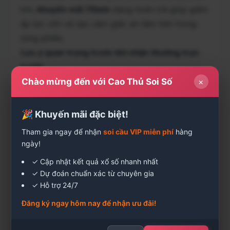
hơi,
khuyến mãi 78win
dạng hoàn trả giúp giảm
áp lực vốn và tạo cảm giác an tâm hơn trong
từng phiên.
Lưu ý quan trọng trước khi nhận thưởng trực
tuyến
Ưu đãi trực tuyến luôn hấp dẫn, nhưng người
Chào mừng đến với Cao Thủ Soi Số
×
chơi vẫn nên giữ sự chủ động khi tham gia.
Khuyến Mãi 78WIN
sẽ phát huy hiệu quả tốt
🎉 Khuyến mãi đặc biệt!
hơn nếu bạn nắm rõ điều kiện áp dụng và thời
Tham gia ngay để nhận
soi cầu VIP miễn phí
hàng
gian sử dụng. Việc đọc kỹ quy định trước khi
ngày!
nhận thưởng cũng giúp hạn chế nhiều rủi ro
✓ Cập nhật kết quả xổ số nhanh nhất
không cần thiết.
✓ Dự đoán chuẩn xác từ chuyên gia
Đọc kỹ điều kiện nhận trước khi tham gia, nhất
✓ Hỗ trợ 24/7
là vòng cược, mức nạp tối thiểu và giới hạn rút
Đăng ký ngay hôm nay để nhận ưu đãi!
thưởng.
Ưu tiên chương trình phù hợp ngân sách cá