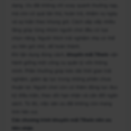
dạng. Ưu đãi không chỉ xoay quanh thưởng nạp,
mà còn có quà tân thủ, hoàn trả, nhiệm vụ ngày
và sự kiện theo khung giờ. Cách sắp xếp nhiều
tầng giúp từng nhóm người chơi đều có lựa
chọn riêng. Người thích trải nghiệm nhẹ có thể
ưu tiên gói nhỏ, dễ hoàn thành.
Khi tận dụng đúng cách,
khuyến mãi 78win
vận
hành giống một công cụ quản lý vốn thông
minh. Phần thưởng giúp kéo dài thời gian trải
nghiệm, giảm áp lực trong những phiên chưa
thuận lợi. Người chơi còn có thêm động lực đọc
kỹ điều kiện, theo dõi hạn nhận và cân đối ngân
sách. Từ đó, việc săn ưu đãi không còn mang
tính hên xui.
Các chương trình khuyến mãi 78win nên ưu
tiên nhận