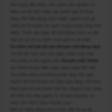
đãi mang đến thêm vốn, thêm trải nghiệm và
thêm cơ hội thử nhiều sản phẩm giải trí khác
nhau. Khi hiểu đúng cách nhận, người chơi sẽ
tránh bỏ lỡ quyền lợi quan trọng trong từng thời
điểm. Tham gia ngay để chủ động chọn ưu đãi
hợp gu và tối ưu hành trình giải trí cá nhân.
Ưu điểm nổi bật khi săn khuyến mãi đúng cách
Ưu đãi tốt luôn tạo cảm giác nhập cuộc nhẹ
hơn, nhất là với người mới.
Khuyến
mãi
78win
tạo thêm khoản đệm ngân sách, giúp hội viên
thử nhiều sảnh mà không phải tăng vốn quá
nhanh. Khi tài khoản có thêm quà tặng, mỗi lượt
tham gia trở nên thoải mái hơn. Người chơi cũng
dễ kiểm tra nhịp game, tỷ lệ hoàn thưởng và
cách vận hành từng chuyên mục.
Một ưu điểm đáng chú ý khác đến từ sự đa