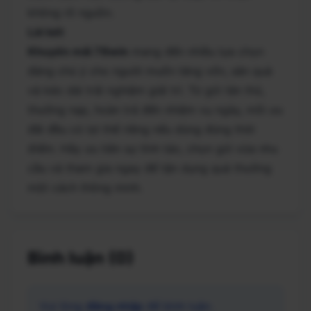
không rõ nguồn.
Lời kết
Khuyến mãi 78win
mang đến nhiều lựa chọn
đáng chú ý cho người muốn tăng vốn, săn quà
và kéo dài trải nghiệm giải trí. Từ gói tân thủ,
thưởng nạp, hoàn trả đến nhiệm vụ ngày, mỗi ưu
đãi đều có lợi thế riêng nếu dùng đúng thời
điểm. Hãy ưu tiên sự tỉnh táo, chọn gói vừa nhu
cầu và tham gia ngay để tận dụng quà thưởng
một cách thông minh.
Bình luận (0)
Vui lòng
đăng nhập
để bình luận.