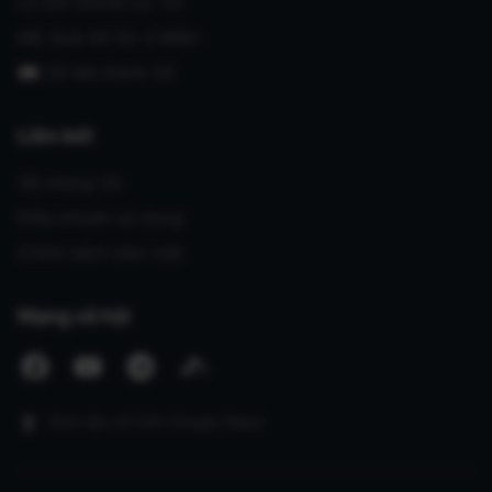
Lô Đề Online Uy Tín
Kết Quả Xổ Sô 3 Miền
📖 Sổ Mơ Đánh Số
Liên kết
Về chúng tôi
Điều khoản sử dụng
Chính sách bảo mật
Mạng xã hội
Xem địa chỉ trên Google Maps