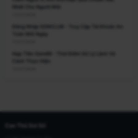
Nhất Cho Người Mới
17/07/2026
Đăng Nhập SONCLUB - Truy Cập Tài Khoản An
Toàn Mỗi Ngày
11/07/2026
Nạp Tiền Gem88 - Thời Điểm Xử Lý Lệnh Và
Cách Thực Hiện
10/07/2026
Cao Thủ Soi Số