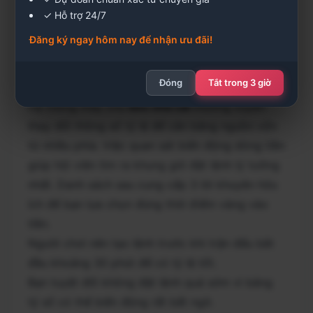
hình chấn thương của các cầu thủ trụ cột ảnh
✓ Hỗ trợ 24/7
hưởng rất lớn đến kết quả cuối cùng. Kỹ năng
Đăng ký ngay hôm nay để nhận ưu đãi!
phân tích chuyên sâu giúp bạn tránh mắc phải
những sai lầm cơ bản khi tiến hành thao tác.
Đóng
Tắt trong 3 giờ
Lựa chọn thời điểm cược
Hệ thống máy chủ
kèo nhà cái
thường xuyên
thay đổi thông số tỷ lệ để cân bằng nguồn vốn
từ nhiều phía. Việc quan sát biến động dòng tiền
giúp hội viên tìm ra khung giờ đặt lệnh lý tưởng
nhất. Danh sách sau cung cấp 3 lời khuyên hữu
ích để bạn lựa chọn đúng thời điểm vàng vào
tiền.
Người chơi nên tạo lệnh trước khi trận đấu bắt
đầu khoảng 30 phút để có tỷ lệ tốt.
Bạn tuyệt đối không đặt lệnh quá sớm vì bảng
tỷ số có thể biến động rất bất ngờ.