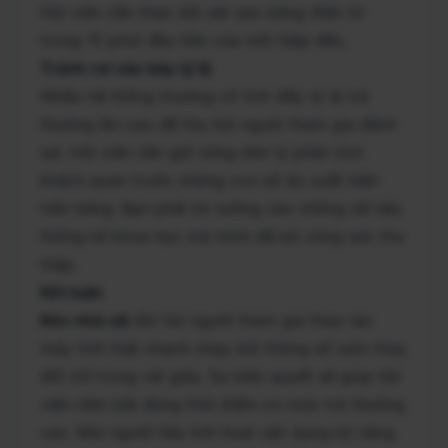
Hội viên cần theo dõi sát sao bảng điện tử
trong 15 phút đầu tiên của mỗi hiệp đấu.
Tránh rơi vào bẫy tỷ lệ
Nhiều hệ thống thường cố tình đẩy tỷ lệ trả
thưởng lên cao để thu hút người tham gia đánh
sai. Hội viên cần giữ vững tâm lý phân tích
khách quan trước những con số ảo xuất hiện
trên bảng. Bạn phải tin tưởng vào những dữ liệu
thống kê khoa học mà mình đã bỏ công sức thu
thập.
Kết luận
Kèo nhà cái
đòi hỏi người tham gia thao tác
máy tính thật nhanh nhạy bởi thông số luôn thay
đổi chỉ trong vài giây. Sự kiên quyết sẽ giúp hội
viên nắm bắt đúng thời điểm có mức trả thưởng
cao. Mọi người hãy linh hoạt vận dụng kỹ năng