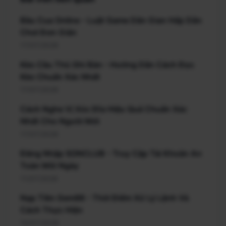
Bầu Cua Online - Luật Game Dân Gian Hấp Dẫn
Chơi Đơn Giản
17/07/2026
Kèo Cầu Thủ Ghi Bàn - Hướng Dẫn Cách Đọc
Kèo Chuẩn Xác Nhất
17/07/2026
Cách Nghe Vị Xóc Đĩa Hiệu Quả Chuẩn Xác
Nhất Cho Người Mới
17/07/2026
Đăng Nhập SONCLUB - Truy Cập Tài Khoản An
Toàn Mỗi Ngày
11/07/2026
Nạp Tiền Gem88 - Thời Điểm Xử Lý Lệnh Và
Cách Thực Hiện
10/07/2026