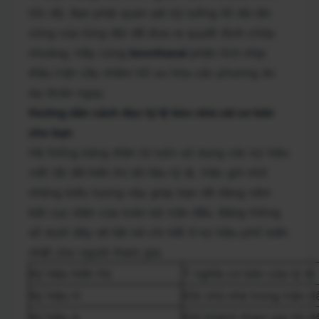
tốc độ. Bạn phải quan sát kỹ lưỡng lối đá tấn
công của từng đội để đưa ra quyết định chớp
nhoáng. Hãy cùng
keonhacai
phân tích nhịp
điệu trận cầu nhằm tối ưu hóa các phương án
dự đoán ngay.
Hướng dẫn cách đọc tỷ lệ kèo nhà cái cơ bản
cho bạn
Hệ thống bảng điện tử luôn sử dụng các ký hiệu
viết tắt để hiển thị dữ liệu tỷ lệ. Việc ghi nhớ
những biểu tượng này giúp bạn dễ dàng nắm
bắt cục diện của toàn bộ trận đấu. Bảng thông
số dưới đây sẽ liệt kê chi tiết 9 ký hiệu phổ biến
nhất cho người tham gia.
Ký hiệu hiển thị
Ý nghĩa cơ bản của tỷ lệ
Ký hiệu H
Đội chủ nhà trong trận đ
Ký hiệu A
Đội khách tham gia thi đ