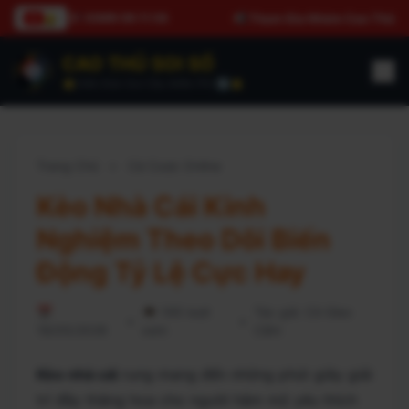
🔔
🎯 XSMN 06:11:57
📢 Tham Gia Nhóm Cao Thủ
CAO THỦ SOI SỐ
⭐Diễn Đàn Soi Cầu Miễn Phí 🆓⭐
Trang Chủ
»
Cá Cược Online
Kèo Nhà Cái Kinh
Nghiệm Theo Dõi Biến
Động Tỷ Lệ Cực Hay
📅
👁 195 lượt
Tác giả: Cô Gíao
•
•
18/05/2026
xem
Cẩm
Kèo nhà cái
rung mang đến những phút giây giải
trí đầy thăng hoa cho người hâm mộ yêu thích