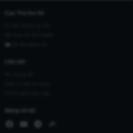
Cao Thủ Soi Số
Lô Đề Online Uy Tín
Kết Quả Xổ Sô 3 Miền
📖 Sổ Mơ Đánh Số
Liên kết
Về chúng tôi
Điều khoản sử dụng
Chính sách bảo mật
Mạng xã hội