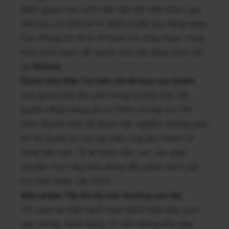
Sảnh game này luôn tấp nập hội viên tham gia
nhờ vào cơ chế nổ hũ diễn ra liên tục hằng ngày.
Các thông số về tỷ lệ hoàn trả cũng được công
khai minh bạch để người chơi dễ dàng theo dõi
tại
Hitclub
.
Game Kho Báu Tứ Linh với đồ họa cực phẩm
Tựa game này lấy cảm hứng từ bốn linh vật
quyền năng mang lại sự thịnh vượng cho hội
viên. Người chơi sẽ được trải nghiệm không gian
nổ hũ huyền bí với các hiệu ứng âm thanh vô
cùng bắt mắt. Tỷ lệ hoàn vốn cực cao giúp
chuyên mục này luôn đứng đầu danh sách các
trò chơi được yêu thích.
Siêu phẩm Tây Du Ký săn thưởng cực lớn
Trò chơi tái hiện hành trình thỉnh kinh đầy gian
nan nhưng chứa đựng vô vàn những kho báu