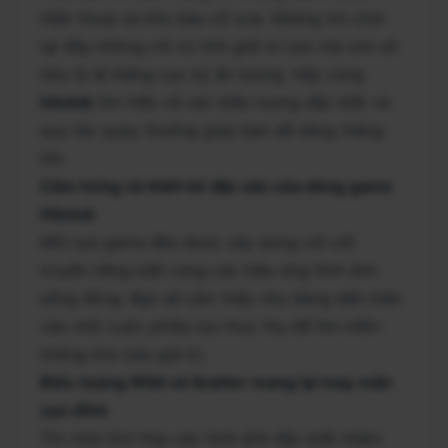
thần thoại và kho báu cổ xưa. Những trò chơi
tại đây không chỉ có tính giải trí cao mà còn sở
hữu tỷ lệ thắng cực kỳ ấn tượng. Hãy cùng
hitclub
tìm hiểu về các biểu tượng đặc biệt và
quy tắc quay thưởng giúp bạn dễ dàng thắng
lớn.
Cảm hứng và thiết kế đặc sắc của dòng game
Hitclub
Mỗi tựa game đều được xây dựng với cốt
truyện riêng biệt cùng các hiệu ứng hình ảnh
sống động. Bạn sẽ cảm thấy như đang dấn thân
vào một cuộc phiêu lưu thực thụ để tìm kiếm
những kho báu giá trị.
Biểu tượng Wild và Scatter mang lại may mắn
cực đỉnh
Trò chơi tích hợp các hình ảnh đặc biệt nhằm