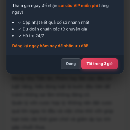
tham gia
Tham gia ngay để nhận
soi cầu VIP miễn phí
hàng
ngày!
Với những người mới bắt đầu làm quen với
game bài Rikvip, việc hiểu rõ cách chơi và xây
✓ Cập nhật kết quả xổ số nhanh nhất
✓ Dự đoán chuẩn xác từ chuyên gia
dựng chiến lược ngay từ đầu sẽ giúp hạn chế rủi
✓ Hỗ trợ 24/7
ro và tăng cơ hội thắng. Thay vì chơi theo cảm
tính, tân thủ nên trang bị cho mình một số mẹo
Đăng ký ngay hôm nay để nhận ưu đãi!
cơ bản để dễ dàng thích nghi hơn với nhịp độ
của trò chơi.
Đóng
Tắt trong 3 giờ
Nắm rõ luật chơi từng game bài: Mỗi trò trong
Rikvip như Tiến lên, Phỏm hay Bài cào đều có
luật riêng, hiểu đúng luật là bước đầu tiên để
tránh những sai lầm không đáng có.
Quản lý vốn cược hợp lý: Không nên đặt cược
quá lớn ngay từ đầu và việc chia nhỏ vốn giúp
bạn kéo dài thời gian chơi và giảm áp lực khi
gặp chuỗi thua.