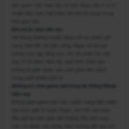
làm quen. Các thao tác cơ bản được đặt ở vị trí
thuận tiện, hạn chế nhầm lẫn khi sử dụng trong
thời gian dài.
Kết nối ổn định liên tục
Hệ thống đường truyền được tối ưu nhằm giữ
trạng thái kết nối bền vững. Ngay cả khi lưu
lượng truy cập tăng cao, tốc độ phản hồi vẫn
duy trì ổn định. Nhờ đó, quá trình tham gia
không bị gián đoạn, tạo cảm giác liền mạch
trong suốt phiên giải trí.
Những trò chơi game bài trong hệ thống Rikvip
hiện nay
Không gian game bài trực tuyến mang đến nhiều
lựa chọn giải trí quen thuộc, nơi mỗi ván chơi
đều gợi lại cảm giác đối kháng đầy tính toán.
Các trò được xây dựng theo hướng gần gũi với