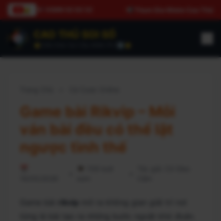
🔔
📢 Tham Gia Nhóm Cao Thủ
CAO THỦ SOI SỐ
⭐Diễn Đàn Soi Cầu Miễn Phí 🆓⭐
Trang Chủ
»
Cá Cược Online
Game bài Rikvip – Mỗi
ván bài đều có thể lật
ngược tình thế
📅
👁 158 lượt
Tác giả: Cô Gíao
•
•
16/05/2026
xem
Cẩm
Game bài
rikvip
mở ra không gian giải trí nơi
từng lá bài tạo ra những bước ngoặt khó đoán.