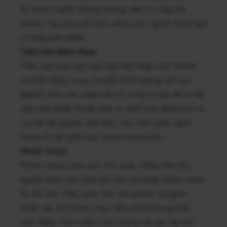
lối chơi truyền thống nhưng vẫn có nhịp độ
nhanh, tạo sự cuốn hút riêng cho người tham gia
ở từng lượt đánh.
Tiến Lên Miền Nam
Tiến Lên luôn giữ sức hút nhờ nhịp chơi nhanh
và khả năng xoay chuyển tình huống liên tục.
Người chơi cần quan sát kỹ từng lá bài đã ra để
sắp xếp chiến thuật hợp lý. Mỗi lượt đánh mở ra
cơ hội lật ngược thế trận, tạo cảm giác cạnh
tranh rõ rệt giữa các người cùng bàn.
Phỏm Tá Lả
Phỏm mang màu sắc tính toán nhiều hơn khi
người tham gia phải ghi nhớ và phán đoán nước
đi đối thủ. Việc gom bài, tạo phỏm và giảm
điểm rác trở thành mục tiêu chính trong mỗi
ván. Nhịp chơi chậm hơn nhưng lại tạo áp lực