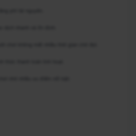
ng phí tài nguyên.
o dịch nhanh và ổn định.
ời chơi không mất nhiều thời gian chờ đợi.
h thức thanh toán linh hoạt.
ơi nhờ nhiều ưu điểm nổi bật: