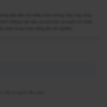
ưởng hấp dẫn với nhiều boss khủng, hiệu ứng sống
thích những màn săn cá kịch tính và muốn tìm kiếm
chắc chắn là lựa chọn đáng để trải nghiệm.
. Hãy là người đầu tiên!