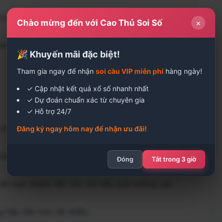
Casino để bắt đầu trải nghiệm.
Chào mừng đến với Cao Thủ Soi Số
×
như:
🎉 Khuyến mãi đặc biệt!
Tham gia ngay để nhận
soi cầu VIP miễn phí
hàng ngày!
✓ Cập nhật kết quả xổ số nhanh nhất
✓ Dự đoán chuẩn xác từ chuyên gia
✓ Hỗ trợ 24/7
ới ngân sách cá nhân trước khi bắt đầu săn cá.
Đăng ký ngay hôm nay để nhận ưu đãi!
 chơi nên áp dụng một số mẹo sau.
Đóng
Tắt trong 3 giờ
hiến bạn nhanh hết vốn mà hiệu quả không cao.
 hấp dẫn hơn rất nhiều.