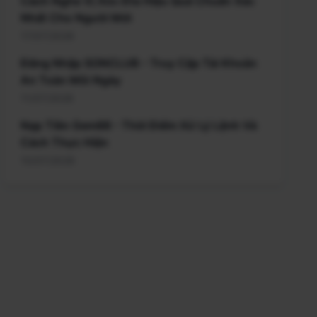
Cách Nghe Vị Xóc Đĩa Hiệu Quả Chuẩn Xác
Nhất Cho Người Mới
17/07/2026
Đăng Nhập SONCLUB - Truy Cập Tài Khoản
An Toàn Mỗi Ngày
11/07/2026
Nạp Tiền Gem88 - Thời Điểm Xử Lý Lệnh Và
Cách Thực Hiện
10/07/2026