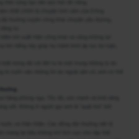
 thời cũng tạo nên sức hút rất riêng.
m nhất chính là chuyện tình cảm của Erling
g đá thường xuyên công khai chuyện yêu đương,
riêng tư.
 hiếm khi xuất hiện công khai và cũng không lợi
sự kín tiếng này giúp họ tránh khỏi áp lực dư luận,
 biệt bóng đá với đời tư là một trong những lý do
ng bị cuốn vào những ồn ào ngoài sân cỏ, anh có thể
 thường
mọi hàng phòng ngự. Tốc độ, sức mạnh và khả năng
ng sốt. Không ít người gọi anh là “quái thú” bởi
 hước và thân thiện. Các đồng đội thường tiết lộ
ôn mang lại bầu không khí tích cực cho tập thể.