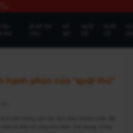
SMB
7:41
 CẦU
BÍ KÍP SOI
SỐ
NUÔI
NUÔI
CÁ
N PHÍ
CẦU
MƠ
ĐỀ
LÔ
ON
nh hạnh phúc của "quái thú"
o Cẩm
 và truyền thông luôn săn đón từng khoảnh khắc đời
á nhân là điều vô cùng khó khăn. Thế nhưng, Erling