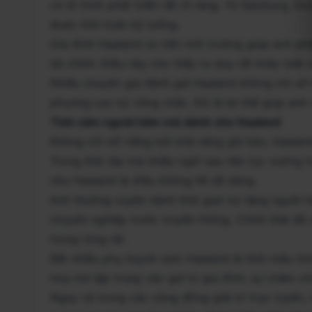
có lộ trình phát triển rất rõ ràng. Từ Salzburg, 
được tính toán kỹ lưỡng.
Gia đình Haaland ưu tiên môi trường giúp anh phá
tài chính. Điều này cho thấy tư duy rất khác biệ
Nhiều chuyên gia đánh giá Haaland không chỉ sở
phương cực kỳ vững chắc. Đó là lợi thế giúp anh d
Tình cảm người hâm mộ dành cho Haaland
Không chỉ nổi tiếng bởi khả năng ghi bàn, Haala
Trong thời đại mà nhiều ngôi sao liên tục vướng t
như Haaland là điều không hề dễ dàng.
Anh thường xuyên dành thời gian ký tặng người 
chuyên nghiệp trước truyền thông. Chính thái độ
trọng rộng rãi.
Rất nhiều phụ huynh xem Haaland là hình mẫu tíc
hoa mà tập trung vào giá trị gia đình, sự chăm chỉ
Ngay cả trong các cộng đồng giải trí trực tuyến,