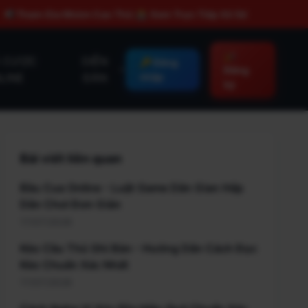
📢 Tham Gia Nhóm Cao Thủ
🎰 Xem Trực Tiếp Xổ Số
🎉
 CƯỢC
DIỄN
🔑 Đăng
Đăng
LINE
ĐÀN
nhập
ký
Bài viết liên quan
Bầu Cua Online - Luật Game Dân Gian Hấp
Dẫn Chơi Đơn Giản
17/07/2026
Kèo Cầu Thủ Ghi Bàn - Hướng Dẫn Cách Đọc
Kèo Chuẩn Xác Nhất
17/07/2026