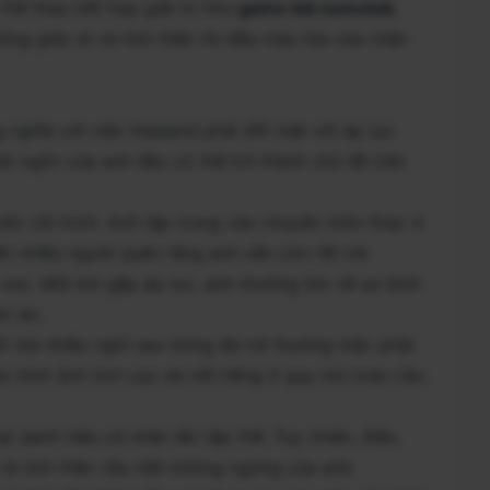
thể thao kết hợp giải trí như
game bài sumclub
,
ng giản dị và tinh thần thi đấu máu lửa của chân
g nghĩa với việc Haaland phải đối mặt với áp lực
át ngôn của anh đều có thể trở thành chủ đề trên
ước chỉ trích. Anh tập trung vào chuyên môn thay vì
ến nhiều người quên rằng anh vẫn còn rất trẻ.
xúc. Mỗi khi gặp áp lực, anh thường tìm về sự bình
ồn ào.
ối mà nhiều ngôi sao bóng đá trẻ thường mắc phải.
ợc hình ảnh tích cực dù nổi tiếng ở quy mô toàn cầu.
ạt danh hiệu cá nhân lẫn tập thể. Tuy nhiên, điều
là tinh thần cầu tiến không ngừng của anh.