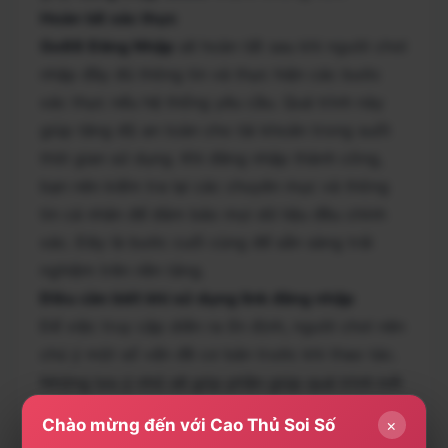
Hoàn tất xác thực
Go88 Đăng Nhập
sẽ hoàn tất sau khi người chơi
nhập đầy đủ thông tin và thực hiện các bước
xác thực nếu hệ thống yêu cầu. Quá trình này
giúp tăng độ an toàn cho tài khoản trong suốt
thời gian sử dụng. Khi đăng nhập thành công,
bạn nên kiểm tra lại các chuyên mục và thông
tin cá nhân để đảm bảo mọi dữ liệu đều chính
xác. Đây là bước cuối cùng để sẵn sàng trải
nghiệm trên nền tảng.
Điều cần biết khi sử dụng link đăng nhập
Để việc truy cập diễn ra ổn định, người chơi nên
chú ý một số vấn đề cơ bản trước khi thao tác.
Những lưu ý nhỏ sẽ góp phần giúp quá trình kết
nối diễn ra thuận lợi hơn.Ngoài ra, việc chủ động
Chào mừng đến với Cao Thủ Soi Số
×
kiểm tra thiết bị và đường truyền cũng giúp hạn