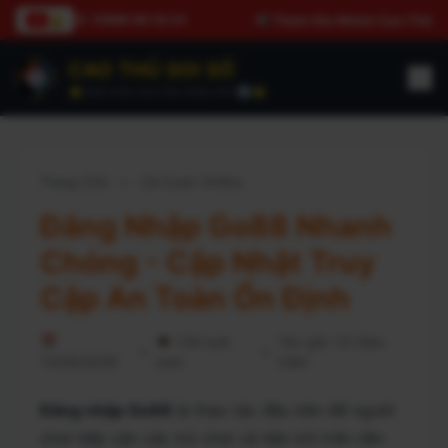
🔔
🎯 XSMN 06:16:23
📢 Tham Gia Nhóm Cao Thủ
CAO THỦ SOI SỐ
⭐Diễn Đàn Soi Cầu Miễn Phí 🆓⭐
Trang Chủ
»
Cá Cược Online
Đăng Nhập Go88 Nhanh
Chóng - Cập Nhật Truy
Cập An Toàn Ổn Định
📅
👁 136 lượt
Tác giả: Cô Gíao
•
•
14/06/2026
xem
Cẩm
Đăng nhập Go88
là thao tác đầu tiên để người
chơi tiếp cận các trò chơi và tiện ích trên nền