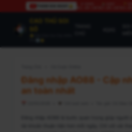
🎯 XSMN
🎰 XSMT
🏆 X
🔔
THAM GIA NGAY
01:29:07
02:29:07
03:2
CAO THỦ SOI
TRANG
SOI
SỐ
KQXS
CHỦ
MIỄ
⭐Diễn Đàn Soi Cầu Miễn
Phí 🆓⭐
Trang Chủ
»
Cá Cược Online
Đăng nhập AO88 - Cập nhậ
an toàn nhất
📅 22/05/2026
•
👁 124 lượt xem
•
Tác giả: Cô Gíao 
Đăng nhập AO88 là bước quan trọng giúp người chơ
tài khoản thuận tiện hơn mỗi ngày. Chỉ với vài th