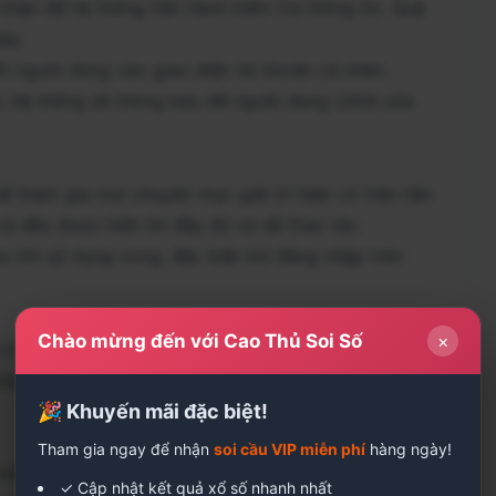
 nhận để hệ thống tiến hành kiểm tra thông tin. Quá
ây.
n người dùng vào giao diện tài khoản cá nhân.
, hệ thống sẽ thông báo để người dùng chỉnh sửa
 tham gia mọi chuyên mục giải trí hiện có trên nền
cả đều được hiển thị đầy đủ và dễ thao tác.
u khi sử dụng xong, đặc biệt khi đăng nhập trên
Chào mừng đến với Cao Thủ Soi Số
×
i khi sẽ gặp một số lỗi phổ biến khiến việc đăng
iúp xử lý nhanh hơn và tránh ảnh hưởng đến trải
🎉 Khuyến mãi đặc biệt!
Tham gia ngay để nhận
soi cầu VIP miễn phí
hàng ngày!
 mới. Một số người nhập nhầm ký tự viết hoa, viết
✓ Cập nhật kết quả xổ số nhanh nhất