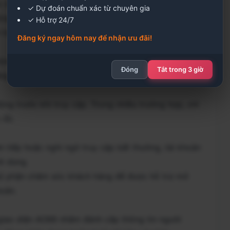
c đó.
✓ Dự đoán chuẩn xác từ chuyên gia
ng tin ở nơi an toàn và kiểm tra kỹ trước khi xác
✓ Hỗ trợ 24/7
h kỳ cũng giúp tăng mức độ bảo mật cho tài khoản.
Đăng ký ngay hôm nay để nhận ưu đãi!
ông tải được giao diện hoặc bị gián đoạn trong quá
Đóng
Tắt trong 3 giờ
đăng nhập AO88 thất bại dù người chơi nhập đúng
động trước khi truy cập. Trong nhiều trường hợp, chỉ
lỗi.
ên tiếp hoặc nghi ngờ truy cập bất thường, tài khoản
ời dùng.
 bộ phận chăm sóc khách hàng để được hỗ trợ mở
oản.
 giao diện AO88 nhằm đánh cắp thông tin người