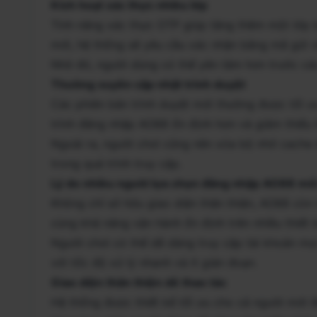
Kích hoạt xác thực nhiều lớp
Tính năng xác thực OTP giúp tăng thêm một lớp bả
mới, hệ thống sẽ yêu cầu xác nhận bằng mã gửi v
Nhờ đó, người dùng có thể yên tâm hơn trước các
Thường xuyên cập nhật trình duyệt
Các phiên bản trình duyệt mới thường được tối ư
trình đăng nhập AO88 ổn định hơn và giảm thiểu l
Ngoài ra, người chơi cũng nên xóa bộ nhớ cache
trong quá trình truy cập.
Lý do nhiều người lựa chọn đăng nhập AO88 mỗ
Không chỉ sở hữu giao diện thân thiện, AO88 còn t
cùng khả năng vận hành ổn định trên nhiều thiết 
Người chơi có thể dễ dàng truy cập tài khoản mọi
với tốc độ xử lý nhanh và ít gián đoạn.
Giao diện thân thiện dễ thao tác
Hệ thống được thiết kế tối ưu cho cả người mới 