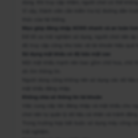
dùng. Khi truy cập nhầm, người chơi có thể không
Vì vậy, thành viên cần kiểm tra kỹ đường dẫn trư
thức của hệ thống.
Mẹo giúp đăng nhập AO88 nhanh và an toàn hơ
Để tối ưu trải nghiệm sử dụng, người chơi nên 
độ truy cập cũng như bảo vệ tài khoản hiệu quả 
Sử dụng mật khẩu có độ bảo mật cao
Một mật khẩu mạnh nên bao gồm chữ hoa, chữ thư
dò tìm thông tin.
Người dùng cũng không nên sử dụng các dữ liệu 
mật khẩu đăng nhập.
Không chia sẻ thông tin tài khoản
Việc cung cấp tên đăng nhập và mật khẩu cho ngư
chơi nên tự quản lý dữ liệu cá nhân và tránh đăng 
Trong trường hợp bắt buộc sử dụng máy công cộn
trải nghiệm.