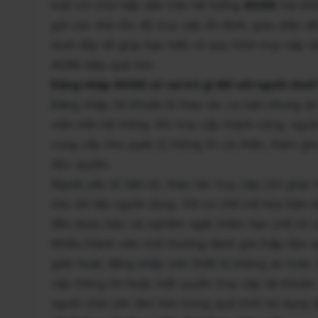
loạt trò chơi hấp dẫn trên hệ thống
AO88
mà khôn
giá cao nhờ tốc độ truy cập ổn định, giao diện d
dưới đây sẽ giúp bạn hiểu rõ quy trình truy cập 
AO88 hiệu quả hơn.
Đăng nhập AO88 có vai trò gì đối với người chơi
Đăng nhập tài khoản là thao tác cơ bản nhưng lại
viên trên hệ thống. Khi truy cập thành công, ngườ
cung cấp như quản lý thông tin cá nhân, tham gia 
độc quyền.
Ngoài yếu tố tiện lợi, thao tác truy cập còn giú
cho dữ liệu người dùng. Với cơ chế mã hóa hiện đ
đều được bảo vệ nghiêm ngặt nhằm hạn chế rủi ro
Nhiều thành viên mới thường đánh giá thấp tầm 
giản hoặc đăng nhập trên thiết bị không an toàn.
cắp thông tin hoặc mất quyền truy cập tài khoản.
người chơi yên tâm hơn trong quá trình sử dụng d