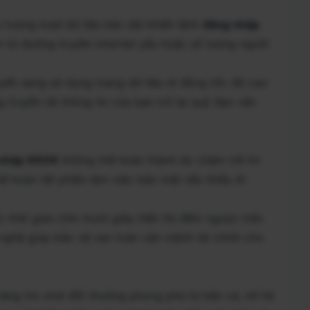
u tượng load dữ liệu kéo dài khiến lệnh
đăng nhập
 từ đường truyền internet yếu hoặc số lượng người
huyển sang sử dụng mạng dữ liệu di động tốc độ cao
truyền tải thông tin của bạn trở lại quỹ đạo vận
 nhập 99OK
không thể hoàn thành do chậm trễ tín
ể hoàn tất phiên làm việc bảo mật nếu thiếu đi
c thời gian chín mươi giây hiển thị đếm ngược trên
 nghệ giúp bảo vệ vẹn toàn vận mệnh tài chính cho
àng trò chơi đổi thưởng phong phú từ bắn cá, nổ hũ