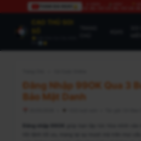
🎯 XSMN
🎰 XSMT
🏆 X
🔔
THAM GIA NGAY
18:06:48
19:06:48
20:0
CAO THỦ SOI
TRANG
SOI
SỐ
KQXS
CHỦ
MIỄ
⭐Diễn Đàn Soi Cầu Miễn
Phí 🆓⭐
Trang Chủ
»
Cá Cược Online
Đăng Nhập 99OK Qua 3 B
Bảo Mật Danh
📅 25/05/2026
•
👁 1322 lượt xem
•
Tác giả: Cô Gíao
Đăng nhập 99OK
giúp bạn lập tức hòa mình vào
hồi lệnh tối ưu, mang lại sự mượt mà trên mọi cấ