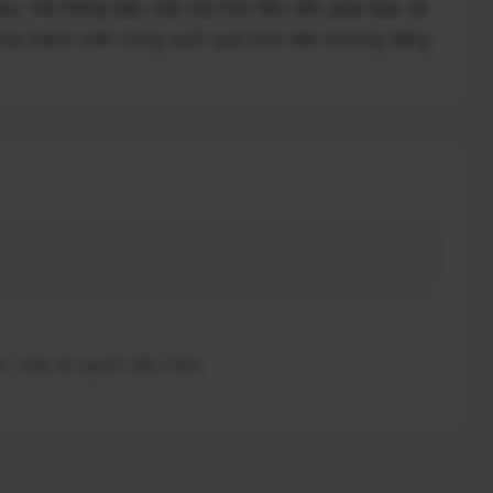
cao. Hệ thống bảo mật mã hóa tiên tiến giúp bảo vệ
của thành viên trong suốt quá trình săn thưởng hằng
. Hãy là người đầu tiên!