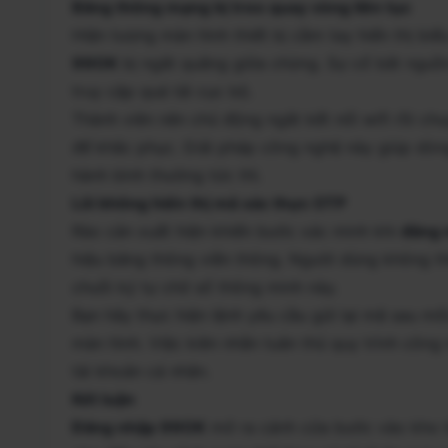
Băng thông mạng bị treo quay vòng liên tục
Hiện tượng màn hình thiết bị cầm tay hiển thị biể
99OK
bị ngắt quãng giữa chừng. Sự cố bắt nguồn
truy cập quá tải cục bộ.
Thành viên nên chủ động ngắt kết nối wifi rồi c
để khắc phục. Giải pháp công nghệ này giúp dòng 
hành bình thường tức thì.
Lỗi không hiển thị mã xác thực OTP
Rào cản xuất hiện khiến bước xác minh khi
đăng
hiệu băng thông viễn thông. Người dùng không th
chuỗi ký tự chữ số thông minh này.
Bạn hãy thực hiện lệnh yêu cầu gửi lại mã sau mố
màn hình. Việc kiên nhẫn tuân thủ quy trình công
tài khoản cá nhân.
Kết luận
Đăng nhập 99OK
mở ra cánh cửa bước vào kho t