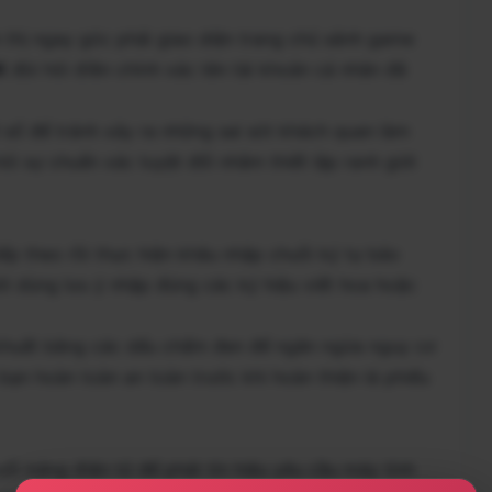
n thị ngay góc phải giao diện trang chủ sảnh game
K
đòi hỏi điền chính xác tên tài khoản cá nhân đã
 số để tránh xảy ra những sai sót khách quan làm
hỏi sự chuẩn xác tuyệt đối nhằm thiết lập ranh giới
iếp theo rồi thực hiện khâu nhập chuỗi ký tự bảo
i dùng lưu ý nhập đúng các ký hiệu viết hoa hoặc
khuất bằng các dấu chấm đen để ngăn ngừa nguy cơ
ạn hoàn toàn an toàn trước khi hoàn thiện lá phiếu
uối bảng điện tử để phát tín hiệu yêu cầu máy tính