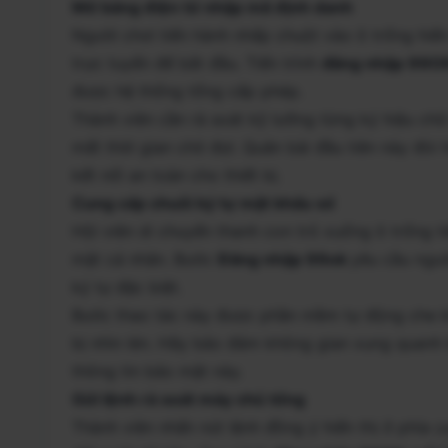
Mở bảng điện tử nhập mã định danh
Người chơi tiến hành nhấp chuột vào ô trống hiể
trực tuyến để bắt đầu. Tiến trình
đăng nhập 99O
được hệ thống tổng cấp phép.
Thành viên cần rà soát kỹ lưỡng từng ký hiệu chữ
mất thời gian chờ đợi. Quân bài đầu tiên này đòi 
kết nối an toàn cho thiết bị.
Cung cấp chuỗi ký tự mật khẩu số
Hội viên di chuyển thanh con trỏ xuống ô trống t
mật cá nhân. Bước
Đăng nhập 99ok
yêu cầu ngườ
ký tự đặc biệt.
Bước thao tác này được phần mềm tự động che 
bị nhìn lén. Hãy bảo đảm không gian xung quanh b
thông tin bảo mật này.
Gửi lệnh rà soát máy chủ tổng
Thành viên nhấn nút lệnh đồng ý hiển thị ở phía c