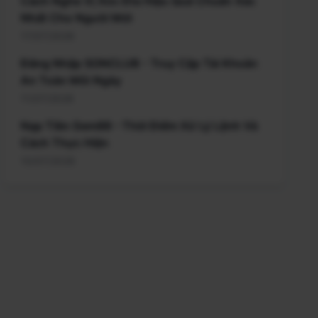
Cách Nghe Vị Xóc Đĩa Hiệu Quả Chuẩn Xác
Nhất Cho Người Mới
17/07/2026
Đăng Nhập SONCLUB - Truy Cập Tài Khoản
An Toàn Mỗi Ngày
11/07/2026
Nạp Tiền Gem88 - Thời Điểm Xử Lý Lệnh Và
Cách Thực Hiện
10/07/2026