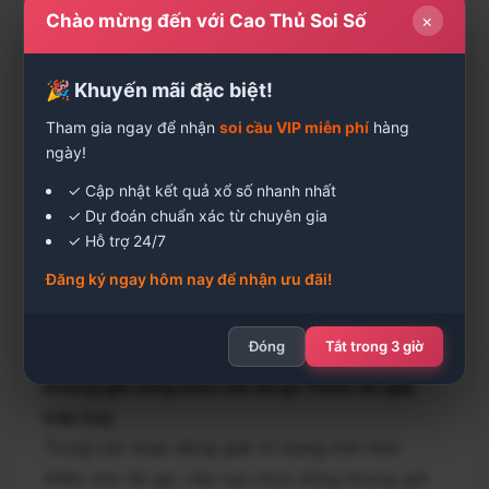
nguyên nhân dẫn đến nhiều sai lầm đáng tiếc.
Chào mừng đến với Cao Thủ Soi Số
×
Người chơi có thể đặt cược sai hoặc bỏ lỡ cơ
hội thắng chỉ vì không nắm rõ quy tắc. Kiến
🎉 Khuyến mãi đặc biệt!
thức nền tảng là yếu tố quan trọng giúp tăng
Tham gia ngay để nhận
soi cầu VIP miễn phí
hàng
khả năng đưa ra quyết định đúng.
ngày!
Không kiểm soát được
✓ Cập nhật kết quả xổ số nhanh nhất
Khi gặp chuỗi thua, nhiều người dễ mất bình tĩnh
✓ Dự đoán chuẩn xác từ chuyên gia
và đưa ra quyết định vội vàng. Điều này khiến
✓ Hỗ trợ 24/7
tình hình trở nên tệ hơn thay vì cải thiện. Việc
Đăng ký ngay hôm nay để nhận ưu đãi!
giữ tâm lý ổn định giúp người chơi đánh giá lại
chiến thuật và tránh những hành động thiếu suy
Đóng
Tắt trong 3 giờ
nghĩ.
Khung giờ vàng theo dõi đá gà TG88 dễ gặp
trận hay
Trong các hoạt động giải trí mang tính thời
điểm như đá gà, việc lựa chọn đúng khung giờ