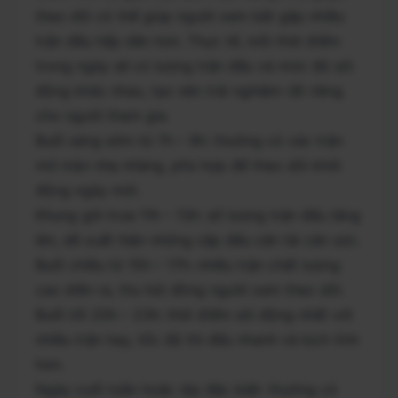
theo dõi có thể giúp người xem bắt gặp nhiều
trận đấu hấp dẫn hơn. Thực tế, mỗi thời điểm
trong ngày sẽ có lượng trận đấu và mức độ sôi
động khác nhau, tạo nên trải nghiệm rất riêng
cho người tham gia.
Buổi sáng sớm từ 7h – 9h: thường có các trận
mở màn nhẹ nhàng, phù hợp để theo dõi khởi
động ngày mới.
Khung giờ trưa 11h – 13h: số lượng trận đấu tăng
lên, dễ xuất hiện những cặp đấu cân tài cân sức.
Buổi chiều từ 15h – 17h: nhiều trận chất lượng
cao diễn ra, thu hút đông người xem theo dõi.
Buổi tối 20h – 23h: thời điểm sôi động nhất với
nhiều trận hay, tốc độ thi đấu nhanh và kịch tính
hơn.
Ngày cuối tuần hoặc dịp đặc biệt: thường có