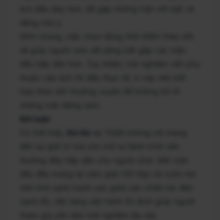
lịch đấu dày hơn, dễ gặp những trận nổi bật và
đáng chú ý.
Nhìn chung, việc chọn đúng thời điểm theo dõi
sẽ giúp người xem dễ dàng bắt gặp các trận
đấu hấp dẫn hơn. Tuy nhiên, trải nghiệm vẫn phụ
thuộc vào lịch thi đấu thực tế, vì vậy nên kết
hợp theo dõi thường xuyên để không bỏ lỡ
những trận đáng xem.
Kết luận
Có thể thấy,
Đá Gà
tại TG88 không chỉ mang
đến sự giải trí mà còn mở ra hành trình săn
thưởng đầy hấp dẫn cho người chơi. Mỗi trận
đấu đều mang lại cảm giác hồi hộp và cuốn hút
nhờ tính cạnh tranh cao giữa các chiến kê. Bên
cạnh đó, nền tảng vận hành ổn định giúp người
tham gia yên tâm trải nghiệm lâu dài.