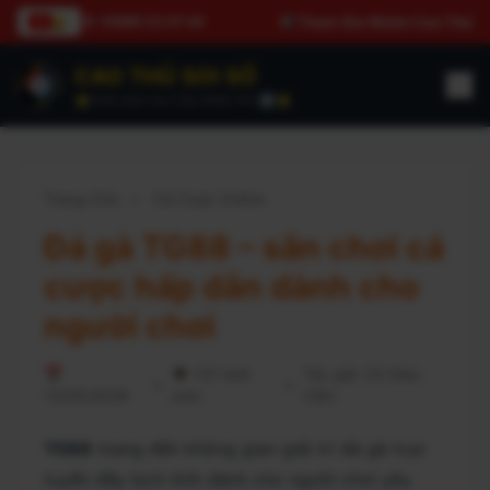
🔔
📢 Tham Gia Nhóm Cao Thủ
CAO THỦ SOI SỐ
⭐Diễn Đàn Soi Cầu Miễn Phí 🆓⭐
Trang Chủ
»
Cá Cược Online
Đá gà TG88 – sân chơi cá
cược hấp dẫn dành cho
người chơi
📅
👁 131 lượt
Tác giả: Cô Gíao
•
•
13/05/2026
xem
Cẩm
TG88
mang đến không gian giải trí đá gà trực
tuyến đầy kịch tính dành cho người chơi yêu