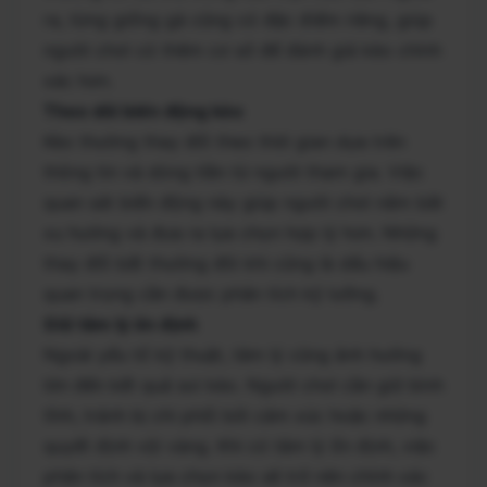
ra, từng giống gà cũng có đặc điểm riêng, giúp
người chơi có thêm cơ sở để đánh giá kèo chính
xác hơn.
Theo dõi biến động kèo
Kèo thường thay đổi theo thời gian dựa trên
thông tin và dòng tiền từ người tham gia. Việc
quan sát biến động này giúp người chơi nắm bắt
xu hướng và đưa ra lựa chọn hợp lý hơn. Những
thay đổi bất thường đôi khi cũng là dấu hiệu
quan trọng cần được phân tích kỹ lưỡng.
Giữ tâm lý ổn định
Ngoài yếu tố kỹ thuật, tâm lý cũng ảnh hưởng
lớn đến kết quả soi kèo. Người chơi cần giữ bình
tĩnh, tránh bị chi phối bởi cảm xúc hoặc những
quyết định vội vàng. Khi có tâm lý ổn định, việc
phân tích và lựa chọn kèo sẽ trở nên chính xác