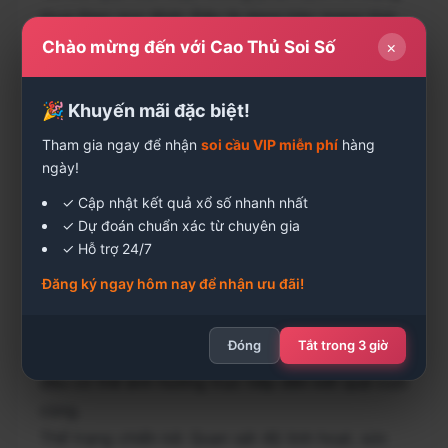
thua theo quy định. Đây là dạng kèo mang tính
đặc biệt, thường xuất hiện trong các trận đấu
Chào mừng đến với Cao Thủ Soi Số
×
cân bằng cao.
Điểm thú vị của BDD là sự khó đoán tuyệt đối,
🎉 Khuyến mãi đặc biệt!
bởi cả hai chiến kê đều có sức mạnh tương
Tham gia ngay để nhận
soi cầu VIP miễn phí
hàng
đương nhau. Trong nhiều trường hợp, hệ thống
ngày!
nhà cái sử dụng BDD như một yếu tố tăng thêm
✓ Cập nhật kết quả xổ số nhanh nhất
tính hấp dẫn cho trận đấu.
✓ Dự đoán chuẩn xác từ chuyên gia
Cách dự đoán kèo đá gà chuẩn
✓ Hỗ trợ 24/7
Trong quá trình theo dõi các trận
đá gà pg88
,
Đăng ký ngay hôm nay để nhận ưu đãi!
việc dự đoán kèo chính xác phụ thuộc vào khả
năng quan sát tổng thể thay vì cảm tính nhất
Đóng
Tắt trong 3 giờ
thời. Mỗi chi tiết nhỏ trong phong độ chiến kê
đều có thể ảnh hưởng trực tiếp đến kết quả cuối
cùng.
Thể trạng chiến kê: Quan sát độ linh hoạt, sức