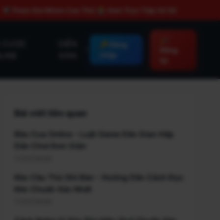
📢 Tham Gia Nhóm Cao Thủ
🎰 Xem Trực Tiếp Xổ Số
🎉
 CƯỢC
DIỄN
🔑 Đăng
Đăng
LINE
ĐÀN
nhập
ký
Bài viết liên quan
Bầu Cua Online - Luật Game Dân Gian Hấp
Dẫn Chơi Đơn Giản
17/07/2026
Kèo Cầu Thủ Ghi Bàn - Hướng Dẫn Cách Đọc
Kèo Chuẩn Xác Nhất
17/07/2026