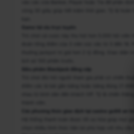
vào các cửa Banker, Player hoặc Tie để phân địn
vòng 30 giây giúp tiết kiệm thời gian. Tỷ lệ hoà
bạn.
Game tài xỉu trực tuyến
Trò chơi cá cược này thu hút hơn 5.000 hội viên 
đoán tổng điểm của 3 viên xúc xắc từ 3 đến 18. 
thưởng jackpot trị giá hơn 2 tỷ đồng. Giao diện t
lịch sử 100 phiên trước.
Siêu phẩm Blackjack đẳng cấp
Trò chơi đòi hỏi người tham gia phải có chiến thu
điểm các lá bài gần bằng hoặc bằng đúng 21 điể
nhau từ bình dân đến khách VIP. Tỷ lệ chiến thắ
thành viên.
Các phương thức giao dịch tại casino go88 an t
Hệ thống thanh toán được tối ưu hóa giúp mọi gi
chọn nhiều hình thức tiện lợi phù hợp với nhu cầu