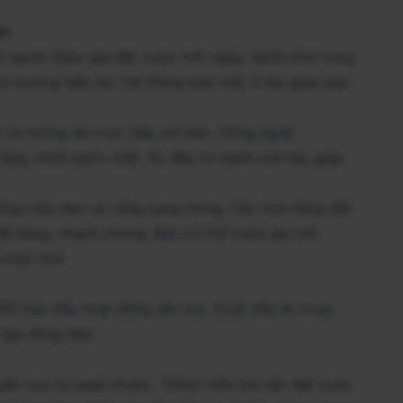
ến
000 người tham gia đặt cược mỗi ngày. Sảnh chơi cung
hị trường hiện tại. Hệ thống bảo mật 3 lớp giúp bảo
 và tương tác trực tiếp với bạn. Công nghệ
 ràng, minh bạch nhất. Sự đầu tư mạnh mẽ này giúp
 tông màu đen và vàng sang trọng. Các tính năng đặt
dễ dàng, nhanh chóng. Bạn có thể tham gia trải
 máy tính.
00 bàn đấu hoạt động liên tục. Dưới đây là 3 tựa
 gia đông đảo.
uẩn cực kỳ quen thuộc. Thành viên chỉ cần đặt cược