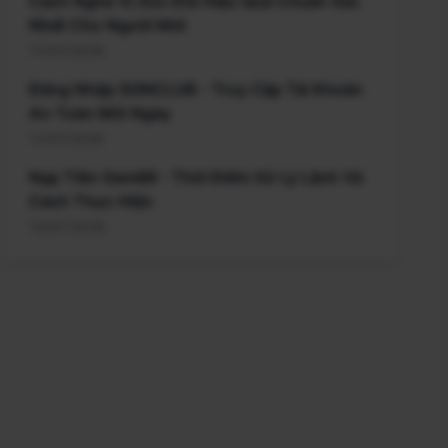
Cách Nghe Vị Xóc Đĩa Hiệu Quả Chuẩn Xác
Nhất Cho Người Mới
17/07/2026
Đăng Nhập SONCLUB - Truy Cập Tài Khoản
An Toàn Mỗi Ngày
11/07/2026
Nạp Tiền Gem88 - Thời Điểm Xử Lý Lệnh Và
Cách Thực Hiện
10/07/2026