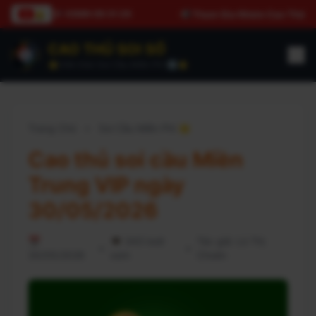
🔔
🎯 XSMN 09:31:28
📢 Tham Gia Nhóm Cao Thủ
CAO THỦ SOI SỐ
⭐Diễn Đàn Soi Cầu Miễn Phí 🆓⭐
Trang Chủ
»
Soi Cầu Miễn Phí 🌟
Cao thủ soi cầu Miền
Trung VIP ngày
30/05/2026
📅
👁 343 lượt
Tác giả: Lò Thị
•
•
30/05/2026
xem
Choén