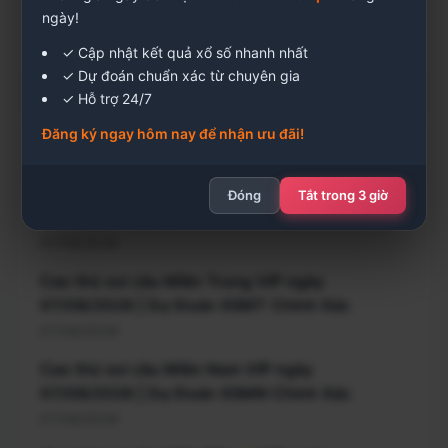
Chưa có bình luận nào. Hãy là người đầu tiên!
ngày!
✓ Cập nhật kết quả xổ số nhanh nhất
✓ Dự đoán chuẩn xác từ chuyên gia
✓ Hỗ trợ 24/7
Đăng ký ngay hôm nay để nhận ưu đãi!
Bài viết liên quan
Cao thủ soi cầu Miền Bắc ✨VIP ngày
Đóng
Tắt trong 3 giờ
07/08/2026 | Dự Đoán XSMB Chính Xác
07/08/2026
Cao thủ soi cầu Miền Trung VIP ngày
07/08/2026 | Dự Đoán XSMT Chính Xác
07/08/2026
Cao thủ soi cầu Miền Nam VIP ngày
07/08/2026 | Dự Đoán XSMN Chính Xác
07/08/2026