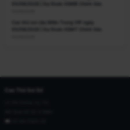
05/08/2026 | Dự Đoán XSMB Chính Xác
04/08/2026
Cao thủ soi cầu Miền Trung VIP ngày
05/08/2026 | Dự Đoán XSMT Chính Xác
04/08/2026
Cao Thủ Soi Số
Lô Đề Online Uy Tín
Kết Quả Xổ Sô 3 Miền
📖 Sổ Mơ Đánh Số