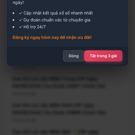
ngày!
✓ Cập nhật kết quả xổ số nhanh nhất
✓ Dự đoán chuẩn xác từ chuyên gia
✓ Hỗ trợ 24/7
Đăng ký ngay hôm nay để nhận ưu đãi!
Bài viết liên quan
Cao thủ soi cầu Miền Bắc ✨VIP ngày
Đóng
Tắt trong 3 giờ
06/08/2026 | Dự Đoán XSMB Chính Xác
06/08/2026
Cao thủ soi cầu Miền Trung VIP ngày
06/08/2026 | Dự Đoán XSMT Chính Xác
06/08/2026
Cao thủ soi cầu Miền Nam VIP ngày
06/08/2026 | Dự Đoán XSMN Chính Xác
06/08/2026
Cao thủ soi cầu Miền Bắc ✨VIP ngày