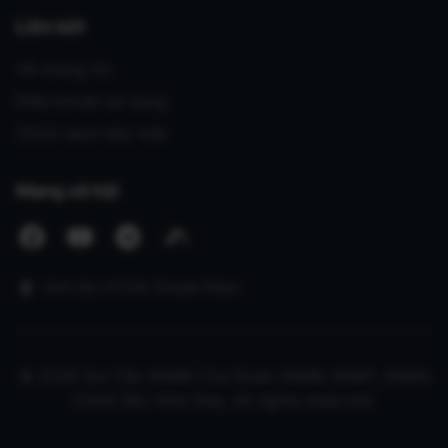
Liên kết
Về chúng tôi
Điều khoản sử dụng
Chính sách bảo mật
Mạng xã hội
Xem địa chỉ trên Google Maps
© 2026 Soi Cầu XSMB | Dự Đoán XSMB, XSMT, XSMN
Chính Xác Hôm Nay. All rights reserved.
|