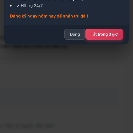
✓ Hỗ trợ 24/7
Đăng ký ngay hôm nay để nhận ưu đãi!
Đóng
Tắt trong 3 giờ
hất, khả năng nổ rất cao trong kỳ hôm nay.
 cân nhắc kỹ trước khi đầu tư.
. Hãy là người đầu tiên!