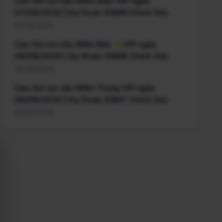
Cao thủ soi cầu Miền Nam VIP ngày
07/08/2026 | Dự Đoán XSMN Chính Xác
07/08/2026
Cao thủ soi cầu Miền Bắc ✨VIP ngày
06/08/2026 | Dự Đoán XSMB Chính Xác
06/08/2026
Cao thủ soi cầu Miền Trung VIP ngày
06/08/2026 | Dự Đoán XSMT Chính Xác
06/08/2026