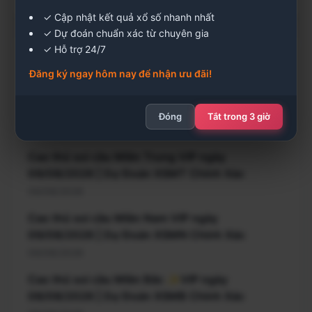
✓ Cập nhật kết quả xổ số nhanh nhất
✓ Dự đoán chuẩn xác từ chuyên gia
✓ Hỗ trợ 24/7
Bài viết liên quan
Đăng ký ngay hôm nay để nhận ưu đãi!
Cao thủ soi cầu Miền Bắc ✨VIP ngày
09/08/2026 | Dự Đoán XSMB Chính Xác
Đóng
Tắt trong 3 giờ
09/08/2026
Cao thủ soi cầu Miền Trung VIP ngày
09/08/2026 | Dự Đoán XSMT Chính Xác
09/08/2026
Cao thủ soi cầu Miền Nam VIP ngày
09/08/2026 | Dự Đoán XSMN Chính Xác
09/08/2026
Cao thủ soi cầu Miền Bắc ✨VIP ngày
08/08/2026 | Dự Đoán XSMB Chính Xác