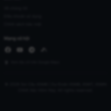
Về chúng tôi
Điều khoản sử dụng
Chính sách bảo mật
Mạng xã hội
Xem địa chỉ trên Google Maps
© 2026 Soi Cầu XSMB | Dự Đoán XSMB, XSMT, XSMN
Chính Xác Hôm Nay. All rights reserved.
|
ngdalab
soi kèo