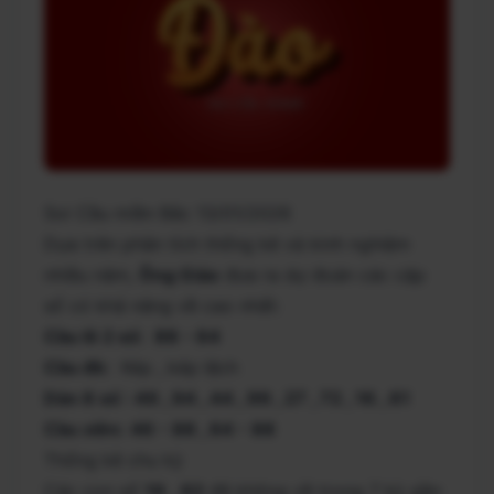
Soi Cầu miền Bắc 13/01/2026
Dựa trên phân tích thống kê và kinh nghiệm
nhiều năm,
Ông Giáo
đưa ra dự đoán các cặp
số có khả năng về cao nhất:
Cầu lô 2 số:
88 - 64
Cầu đề:
Kép , kép lệch
Dàn 8 số : 49 , 94 , 44 , 99 , 27 , 72 , 16 , 61
Cầu xiên:
46 - 88 , 64 - 88
Thống kê chu kỳ
Các con số
19
,
62
đã không về trong 7 kỳ gần