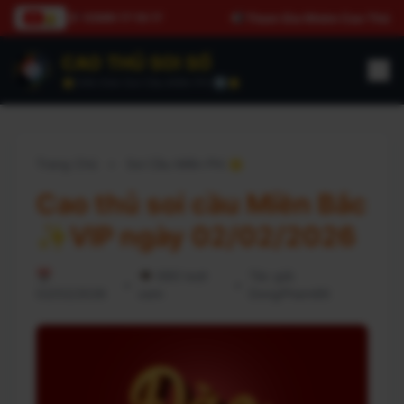
🔔
🎯 XSMN 17:18:17
📢 Tham Gia Nhóm Cao Thủ
CAO THỦ SOI SỐ
⭐Diễn Đàn Soi Cầu Miễn Phí 🆓⭐
Trang Chủ
»
Soi Cầu Miễn Phí 🌟
Cao thủ soi cầu Miền Bắc
✨VIP ngày 02/02/2026
📅
👁 680 lượt
Tác giả:
•
•
02/02/2026
xem
DongPham86