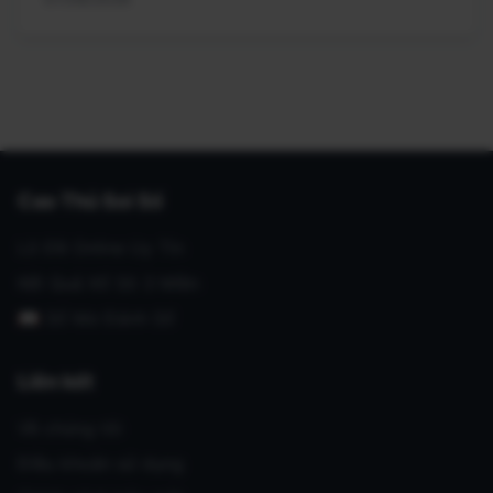
Cao Thủ Soi Số
Lô Đề Online Uy Tín
Kết Quả Xổ Sô 3 Miền
📖 Sổ Mơ Đánh Số
Liên kết
Về chúng tôi
Điều khoản sử dụng