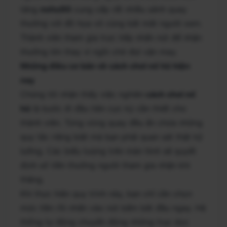
tảng
nohu90
cung cấp rất nhiều sảnh quay
thưởng với đồ họa vô cùng bắt mắt người xem.
Thành viên tham gia trực tiếp nhấn nút để nhận
thưởng lớn thay vì ngồi chờ đợi vận may.
Những điều cơ bản về cách chơi nổ hũ hiện
nay
Chúng tôi nhận thấy việc nghiên
cách chơi nổ
hũ
là bước đi đầu tiên cực kỳ cần thiết cho
thành viên. Từng vòng quay đều ẩn chứa những
quy tắc riêng biệt mà bạn phải quan sát thật kỹ
lưỡng. Các biểu tượng trên màn hình sẽ quyết
định số tiền thưởng người tham gia nhận khi
thắng.
Khi thực hiện quy trình này, bạn chỉ cần chọn
mức tiền rồi nhấn vào nút bấm bắt đầu ngay. Hệ
thống tự động chuyển động những trục dọc