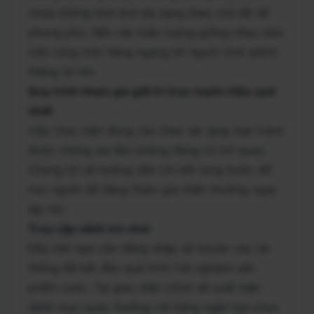
chứa những hình ảnh đa dạng theo chủ đề rất
phong phú. Nếu các biểu tượng giống nhau nằm
trên cùng một hàng ngang thì người chơi giành
thắng lợi lớn.
Quy trình tham gia giải trí trực tuyến hiệu quả
nhất
Việc thực hiện đúng các thao tác giúp bạn tránh
được những sai lầm không đáng có khi quay.
Chúng tôi sẽ hướng dẫn chi tiết từng bước để
mọi người dễ dàng tham gia nhận thưởng ngay
lập tức.
Truy cập sảnh trò chơi
Đầu tiên bạn cần đăng nhập tài khoản vào hệ
thống để bắt đầu quá trình trải nghiệm sản
phẩm cược. Tại giao diện chính sẽ xuất hiện
danh mục quay thưởng với hàng ngàn lựa chọn