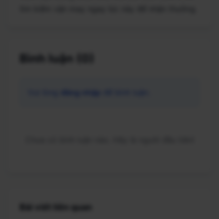
tìm kiếm vận may ngay lúc này để nhận thưởng.
Bình luận (0)
Vui lòng
đăng nhập
để bình luận.
Chưa có bình luận nào. Hãy là người đầu tiên!
Bài viết liên quan