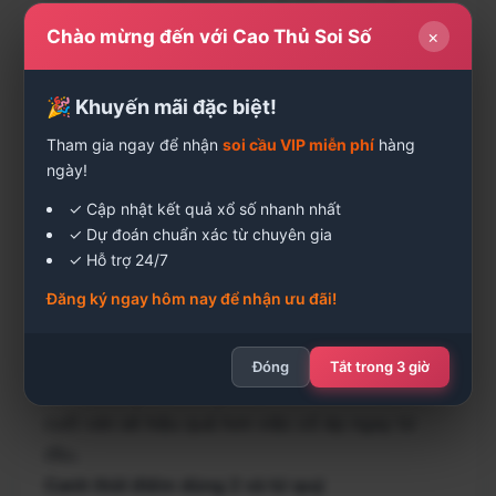
càng tốt. Những lá lẻ nhỏ thường rất khó đánh ở
Chào mừng đến với Cao Thủ Soi Số
×
cuối ván vì dễ bị chặn liên tục. Nếu giữ quá
nhiều bài rác, bạn sẽ mất lượt và bị đối thủ ép
🎉 Khuyến mãi đặc biệt!
bài. Vì vậy hãy tranh thủ xả những quân khó
ghép ngay khi có cơ hội phù hợp.
Tham gia ngay để nhận
soi cầu VIP miễn phí
hàng
ngày!
Đừng để lộ chiến thuật quá nhanh
Nhiều bạn mới thường đánh theo thói quen nên
✓ Cập nhật kết quả xổ số nhanh nhất
✓ Dự đoán chuẩn xác từ chuyên gia
rất dễ bị bắt bài. Chẳng hạn, nếu liên tục giữ
✓ Hỗ trợ 24/7
lượt bằng quân lớn, đối thủ sẽ đoán được bạn
đang còn bài mạnh để đề phòng.
Đăng ký ngay hôm nay để nhận ưu đãi!
Khi áp dụng
cách chơi bài tiến lên tại 789club
,
bạn nên thay đổi nhịp đánh linh hoạt hơn. Có lúc
Đóng
Tắt trong 3 giờ
nên nhường lượt để giữ bộ bài chiến thuật cho
cuối ván sẽ hiệu quả hơn việc cố ép ngay từ
đầu.
Canh thời điểm dùng 2 và tứ quý