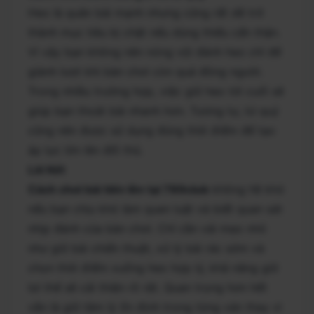
Heo là quân bài mạnh nhưng cũng rất dễ trở
thành mục tiêu bị chặt nếu dùng thiếu cẩn thận.
Vì vậy bạn không nên nóng vội đánh heo chỉ để
giành lượt khi bàn chơi còn quá đông người.
Trong nhiều trường hợp, việc giữ heo tới cuối sẽ
giúp bạn thoát bài nhanh hơn. Tương tự, tứ quý
cũng nên được sử dụng đúng thời điểm để tạo
áp lực lớn lên đối thủ.
Lời Kết
Cách chơi bài tiến lên tại 789club
không hề khó
nếu bạn chịu khó làm quen luật và biết quan sát
nhịp đánh của bàn chơi. Chỉ cần vài mẹo nhỏ
như giữ bài chiến thuật, xử lý bài rác sớm và
chọn thời điểm xuống heo hợp lý, khả năng giữ
lợi thế sẽ cải thiện rõ rệt. Quan trọng hơn hết
vẫn là giữ tâm lý ổn định trong từng ván thay vì