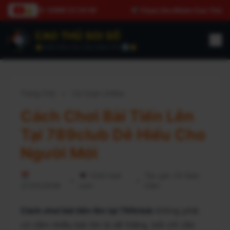
🔔
🎯 XSMN 22:20:45
📢 Tham Gia Nhóm Cao Thủ
CAO THỦ SOI SỐ
⭐Diễn Đàn Soi Cầu Miễn Phí 🆓⭐
Trang Chủ
»
Cá Cược Online
Cách Chơi Bài Tiến Lên
Tại 789club Dễ Hiểu Cho
Người Mới
📅
👁 1342 lượt
Tác giả: Cô Gíao
•
•
27/05/2026
xem
Cẩm
Cách chơi bài tiến lên tại 789club
không phải
cứ cầm nhiều bài lớn là dễ thắng, bởi chỉ cần