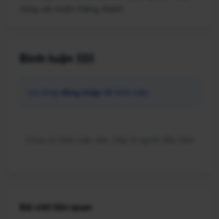
nóng vội muốn thắng nhanh.
Bình luận (0)
Vui lòng
đăng nhập
để bình luận.
Chưa có bình luận nào. Hãy là người đầu tiên!
Bài viết liên quan