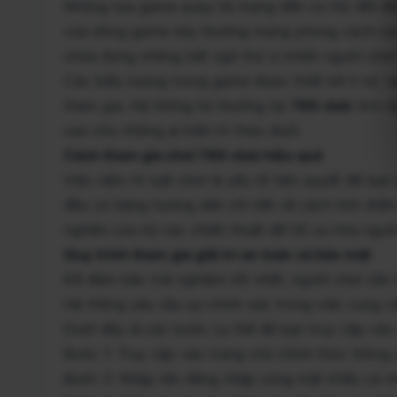
Những tựa game quay hũ mang đến cơ hội đổi đờ
của dòng game này thường mang phong cách rực 
chứa đựng những bất ngờ thú vị khiến người chơi
Các biểu tượng trong game được thiết kế tỉ mỉ, t
tham gia. Hệ thống hũ thưởng tại
789 club
tích l
cao cho những ai kiên trì theo đuổi.
Cách tham gia chơi 789 club hiệu quả
Việc nắm rõ luật chơi là yếu tố tiên quyết để bạn
đều có bảng hướng dẫn chi tiết về cách tính điểm
nghiên cứu kỹ các chiến thuật để tối ưu hóa ngu
Quy trình tham gia giải trí an toàn và bảo mật
Để đảm bảo trải nghiệm tốt nhất, người chơi cần
Hệ thống yêu cầu sự chính xác trong việc cung cấ
Dưới đây là các bước cụ thể để bạn truy cập vào 
Bước 1: Truy cập vào trang chủ chính thức thông
Bước 2: Nhập tên đăng nhập cùng mật khẩu cá nh