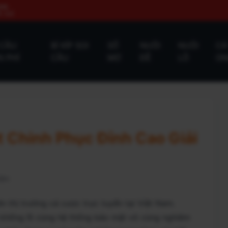
SMB
4:11
 CẦU
BÍ KÍP SOI
SỐ
NUÔI
NUÔI
CÁ
N PHÍ
CẦU
MƠ
ĐỀ
LÔ
ON
 Chinh Phục Đỉnh Cao Giải
Cẩm
n thị trường cá cược trực tuyến tại Việt Nam.
ơi khổng lồ cùng hệ thống bảo mật vô cùng nghiêm