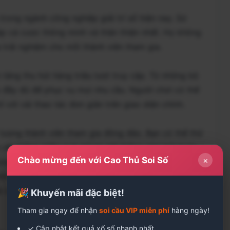
rong ngành công nghiệp giải trí số hiện nay. Sứ
p cá cược thông minh và thân thiện nhất. Họ không
 trải nghiệm cho mỗi thành viên tham gia.
 tảng thu hút hàng triệu lượt truy cập. Từ những bộ
 đầy đủ để phục vụ mọi nhu cầu. Người chơi có thể
ỉ với vài thao tác đơn giản trên giao diện chính.
ố lượng thành viên tham gia đông đảo. Bạn có thể thử
 về những phần quà giá trị. Hệ thống chia bài hoàn
Chào mừng đến với Cao Thủ Soi Số
×
ong mỗi ván đấu.
ôn như Tiến lên, Phỏm hay Mậu binh với giao diện
 cảm giác hồi hộp, giúp bạn rèn luyện khả năng
🎉 Khuyến mãi đặc biệt!
Tham gia ngay để nhận
soi cầu VIP miễn phí
hàng ngày!
✓ Cập nhật kết quả xổ số nhanh nhất