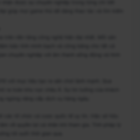
nhận được sự chuyên nghiệp trong từng chi tiết
 đại giúp mọi game thủ dễ dàng thao tác và tìm kiếm
 trên nền tảng công nghệ hiện đại nhất. Mỗi sản
đảm bảo tính minh bạch và công bằng cho tất cả
ian chuyên nghiệp với âm thanh sống động và hình
10 với mục tiêu tạo ra sân chơi lành mạnh. Qua
ô ra toàn khu vực châu Á. Sự tin tưởng của khách
ông ngừng nâng cấp dịch vụ hàng ngày.
 các tổ chức cá cược quốc tế uy tín. Việc sở hữu
âm về quyền lợi cá nhân khi tham gia. Tính pháp lý
ớng tới suốt thời gian qua.