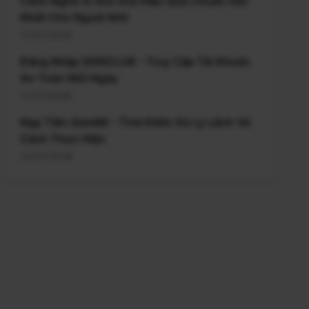
Cách Nghe Vị Xóc Đĩa Hiệu Quả Chuẩn Xác
Nhất Cho Người Mới
17/07/2026
Đăng Nhập SONCLUB - Truy Cập Tài Khoản
An Toàn Mỗi Ngày
11/07/2026
Nạp Tiền Gem88 - Thời Điểm Xử Lý Lệnh Và
Cách Thực Hiện
10/07/2026